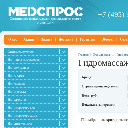
+7 (495) 
Сертифицированный магазин официального дилера
© 2006-2026
О нас
Акции
Оплата
Доставка
Гарантия
Обзоры
Отз
Спецпредложения
Главная
|
Для массажа
→
Гидром
Для тепла и комфорта
Гидромассаж
Для похудения
Для спорта
Бренд:
Для отдыха
Страна производителя:
Для массажа
Цена, руб:
Для красоты
Показывать первыми:
Для здорового сна
Для здорового дома
По выбранным критериям сей
Для диагностики