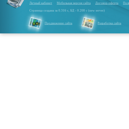
Личный кабинет
Мобильная версия сайта
Договор-оферта
Пол
Страница создана за 0.316 с, БД - 0.208 с (new server)
Продвижение сайта
Разработка сайта