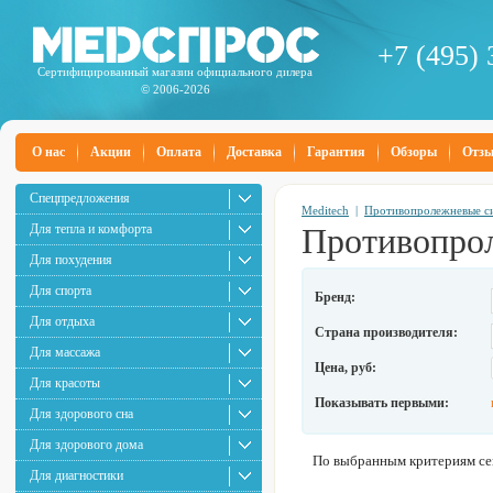
+7 (495) 
Сертифицированный магазин официального дилера
© 2006-2026
О нас
Акции
Оплата
Доставка
Гарантия
Обзоры
Отз
Спецпредложения
Meditech
|
Противопролежневые с
Для тепла и комфорта
Противопрол
Для похудения
Для спорта
Бренд:
Для отдыха
Страна производителя:
Для массажа
Цена, руб:
Для красоты
Показывать первыми:
Для здорового сна
Для здорового дома
По выбранным критериям сей
Для диагностики