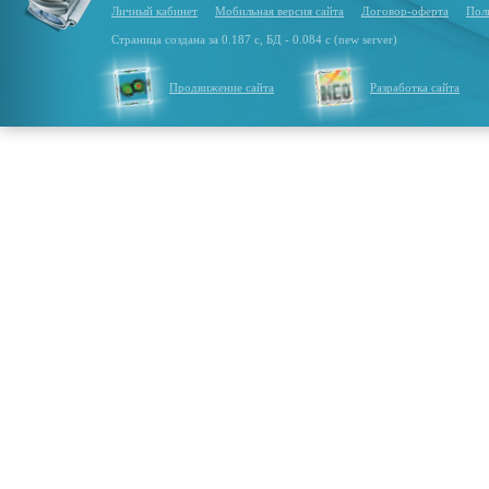
Личный кабинет
Мобильная версия сайта
Договор-оферта
Пол
Страница создана за 0.187 с, БД - 0.084 с (new server)
Продвижение сайта
Разработка сайта