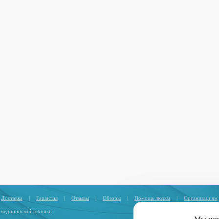
Доставка
|
Гарантия
|
Отзывы
|
Обзоры
|
Помощь людям
|
Организациям
 медицинской техники