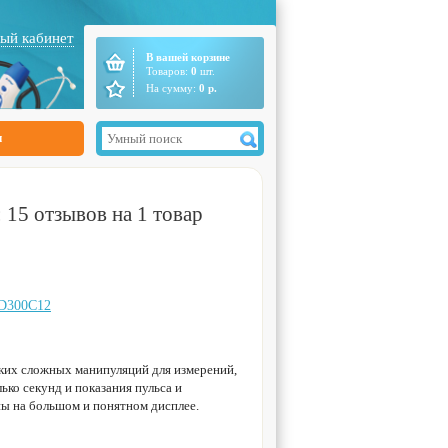
ый кабинет
В вашей корзине
Товаров:
0
шт.
На сумму:
0
р.
ы
15 отзывов на 1 товар
MD300C12
аких сложных манипуляций для измерений,
лько секунд и показания пульса и
ы на большом и понятном дисплее.