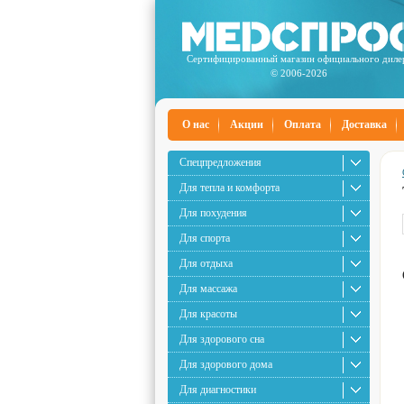
Сертифицированный магазин официального диле
© 2006-2026
О нас
Акции
Оплата
Доставка
Спецпредложения
Для тепла и комфорта
Для похудения
Для спорта
Для отдыха
Для массажа
Для красоты
Для здорового сна
Для здорового дома
Для диагностики