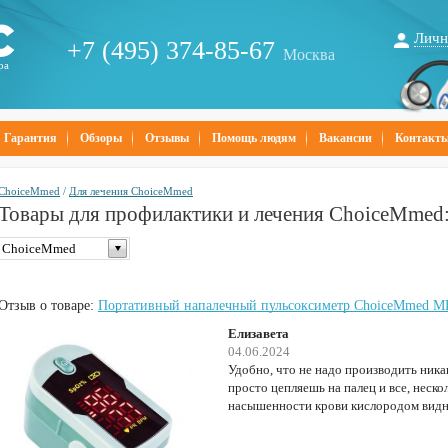
Личн
+7 (495) 374-85-67
Москва
ра
Гарантия
Обзоры
Отзывы
Помощь людям
Вакансии
Контакт
ChoiceMmed
/
Для лечения ChoiceMmed
Товары для профилактики и лечения ChoiceMmed: 
ChoiceMmed
Отзыв о товаре:
Портативный напалечный пульсоксиметр ChoiceMmed 
Елизавета
04.06.2024
Удобно, что не надо производить ник
просто цепляешь на палец и все, неско
насышенности крови кислородом видн