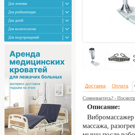
Для лечения
Для реабилитации
Для детей
Для косметологии
Для медучреждений
Доставка
Оплата
Сомневаетесь? - Посмот
Описание:
Вибромассажер 
массажа, разогре
мышц после рабо