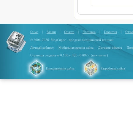
О нас
|
Акции
|
Оплата
|
Доставка
|
Гарантия
|
Отзы
© 2006-2026. МедСпрос - продажа медицинской техники
Личный кабинет
Мобильная версия сайта
Договор-оферта
Пол
Страница создана за 0.156 с, БД - 0.087 с (new server)
Продвижение сайта
Разработка сайта