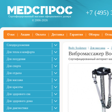
+7 (495) 
Сертифицированный магазин официального дилера
© 2006-2026
О нас
Акции
Оплата
Доставка
Гарантия
Обзоры
Отз
Спецпредложения
Body Sculpture
|
Для массажа
→
Для тепла и комфорта
Вибромассажер Bod
Для похудения
Сертифицированный интернет-маг
Для спорта
Для отдыха
Для массажа
Для красоты
Для здорового сна
Для здорового дома
Для диагностики