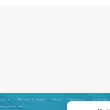
Доставка
|
Гарантия
|
Отзывы
|
Обзоры
|
Помощь людям
|
Организациям
 медицинской техники