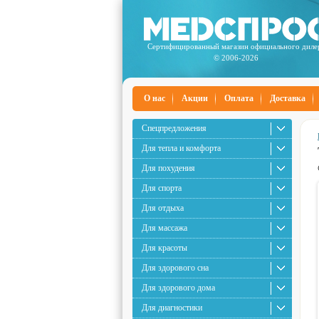
Сертифицированный магазин официального диле
© 2006-2026
О нас
Акции
Оплата
Доставка
Спецпредложения
Для тепла и комфорта
Для похудения
Для спорта
Для отдыха
Для массажа
Для красоты
Для здорового сна
Для здорового дома
Для диагностики