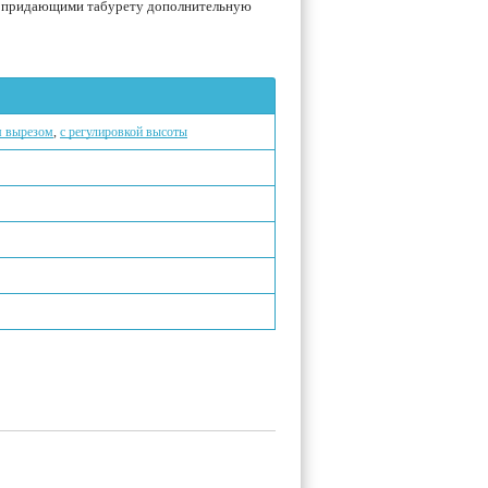
и придающими табурету дополнительную
м вырезом
,
с регулировкой высоты