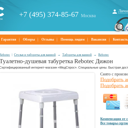
Личн
+7 (495) 374-85-67
Москва
ра
Гарантия
Обзоры
Отзывы
Помощь людям
Вакансии
Контакт
Rebotec
|
Стулья и табуреты для ванной
→
Табуреты для ванной
→
Rebotec
Туалетно-душевая табуретка Rebotec Дижон
Сертифицированный интернет-магазин «МедСпрос». Специальные цены. Быстрая дост
Снято с произв
Подобрать а
Подобрать а
Компенсация от 
Все товары серт