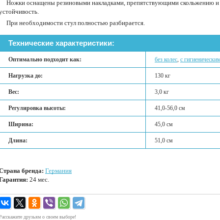
Ножки оснащены резиновыми накладками, препятствующими скольжению 
устойчивость.
При необходимости стул полностью разбирается.
Технические характеристики:
Оптимально подходит как:
без колес
,
с гигиенически
Нагрузка до:
130 кг
Вес:
3,0 кг
Регулировка высоты:
41,0-56,0 см
Ширина:
45,0 см
Длина:
51,0 см
Страна бренда:
Германия
Гарантия:
24 мес.
Расскажите друзьям о своем выборе!