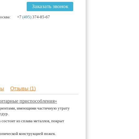
Заказать звонок
осква:
+7
(495)
374-85-67
ры
Отзывы (1)
нитарные приспособления»
ациентами, имеющими частичную утрату
едур.
 состоит из сплава металлов, покрыт
копической конструкцией ножек.