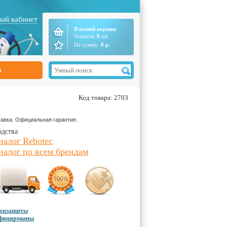
ый кабинет
В вашей корзине
Товаров:
0
шт.
На сумму:
0
р.
ы
Код товара: 2703
авка. Официальная гарантия.
одства
налог Rebotec
налог по всем брендам
соцзащиты
ифицированы