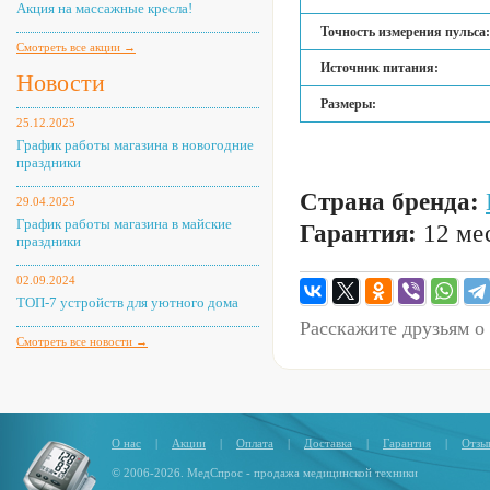
Акция на массажные кресла!
Точность измерения пульса:
Смотреть все акции →
Источник питания:
Новости
Размеры:
25.12.2025
График работы магазина в новогодние
праздники
Страна бренда:
29.04.2025
График работы магазина в майские
Гарантия:
12 мес
праздники
02.09.2024
ТОП-7 устройств для уютного дома
Расскажите друзьям о
Смотреть все новости →
О нас
|
Акции
|
Оплата
|
Доставка
|
Гарантия
|
Отзы
© 2006-2026. МедСпрос - продажа медицинской техники