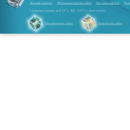
Личный кабинет
Мобильная версия сайта
Договор-оферта
Пол
Страница создана за 0.137 с, БД - 0.072 с (new server)
Продвижение сайта
Разработка сайта