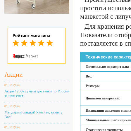
простота исполь
манжетой с липуч
Для хранения р
Показатели отоб
поставляется в с
Технические характе
Оптимально подходит как:
Акции
Вес:
01.08.2026
Размеры:
Акция! 25% суммы доставки по России
за наш счет!
Диапазон измерений:
01.08.2026
Индикация давления в манж
Мы дарим скидки! Узнайте, какая у
Вас!
Минимальный шаг индикац
01.08.2026
Статическая точность: