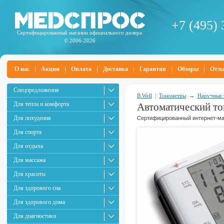
+7 (495) 
Сертифицированный магазин официального дилера
© 2006-2026
О нас
Акции
Оплата
Доставка
Гарантия
Обзоры
Отз
Спецпредложения
B.Well
|
Тонометры
→
Наручные 
Для тепла и комфорта
Автоматический то
Для похудения
Сертифицированный интернет-маг
Для спорта
Для отдыха
Для массажа
Для красоты
Для здорового сна
Для здорового дома
Для диагностики