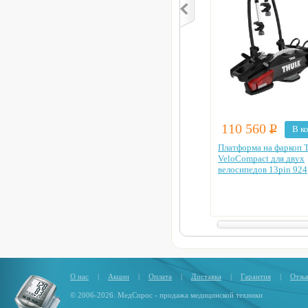
110 560
Р
В к
Платформа на фаркоп 
VeloCompact для двух
велосипедов 13pin 924
О нас
|
Акции
|
Оплата
|
Доставка
|
Гарантия
|
Отзы
© 2006-2026. МедСпрос - продажа медицинской техники