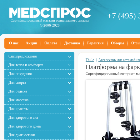
+7 (495) 
Сертифицированный магазин официального дилера
© 2006-2026
О нас
Акции
Оплата
Доставка
Гарантия
Обзоры
Отз
Спецпредложения
Thule
|
Аксессуары для автомобил
Для тепла и комфорта
Платформа на фарк
Для похудения
Сертифицированный интернет-маг
Для спорта
Для отдыха
Для массажа
Для красоты
Для здорового сна
Для здорового дома
Для диагностики