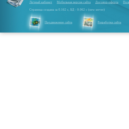
Личный кабинет
Мобильная версия сайта
Договор-оферта
Пол
Страница создана за 0.162 с, БД - 0.062 с (new server)
Продвижение сайта
Разработка сайта