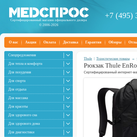
+7 (495) 
Сертифицированный магазин официального дилера
© 2006-2026
О нас
Акции
Оплата
Доставка
Гарантия
Обзоры
Отз
Спецпредложения
Thule
|
Туристические товары
→
Для тепла и комфорта
Рюкзак Thule EnRo
Для похудения
Сертифицированный интернет-маг
Для спорта
Для отдыха
Для массажа
Для красоты
Для здорового сна
Для здорового дома
Для диагностики