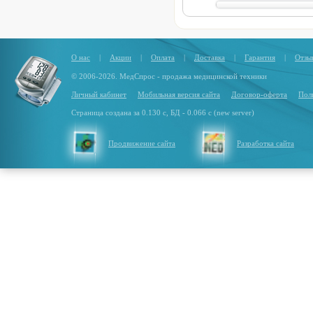
О нас
|
Акции
|
Оплата
|
Доставка
|
Гарантия
|
Отзы
© 2006-2026. МедСпрос - продажа медицинской техники
Личный кабинет
Мобильная версия сайта
Договор-оферта
Пол
Страница создана за 0.130 с, БД - 0.066 с (new server)
Продвижение сайта
Разработка сайта