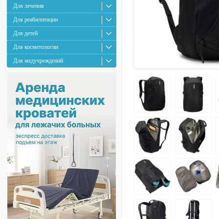
Для лечения
Для реабилитации
Для детей
Для косметологии
Для медучреждений