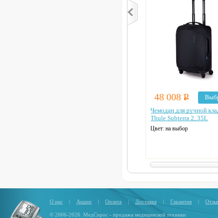
48 008
Р
Выб
Чемодан для ручной кла
Thule Subterra 2, 35L
Цвет: на выбор
О нас
|
Акции
|
Оплата
|
Доставка
|
Гарантия
|
Отзы
© 2006-2026. МедСпрос - продажа медицинской техники