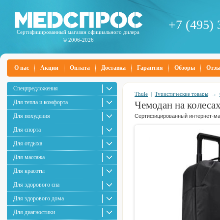
+7 (495) 
Сертифицированный магазин официального дилера
© 2006-2026
О нас
Акции
Оплата
Доставка
Гарантия
Обзоры
Отз
Спецпредложения
Thule
|
Туристические товары
→
Для тепла и комфорта
Чемодан на колесах
Для похудения
Сертифицированный интернет-маг
Для спорта
Для отдыха
Для массажа
Для красоты
Для здорового сна
Для здорового дома
Для диагностики