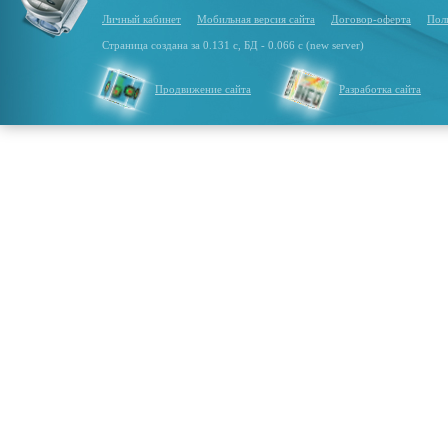
Личный кабинет
Мобильная версия сайта
Договор-оферта
Пол
Страница создана за 0.131 с, БД - 0.066 с (new server)
Продвижение сайта
Разработка сайта