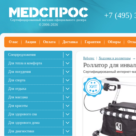
+7 (495) 
Сертифицированный магазин официального дилера
© 2006-2026
О нас
Акции
Оплата
Доставка
Гарантия
Обзоры
Отз
Спецпредложения
Rebotec
|
Ходунки и роллаторы
Для тепла и комфорта
Роллатор для инва
Для похудения
Сертифицированный интернет-маг
Для спорта
Для отдыха
Для массажа
Для красоты
Для здорового сна
Для здорового дома
Для диагностики