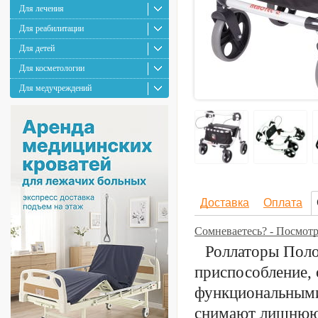
Для лечения
Для реабилитации
Для детей
Для косметологии
Для медучреждений
Доставка
Оплата
Сомневаетесь? - Посмот
Роллаторы Поло
приспособление,
функциональными 
снимают лишнюю 