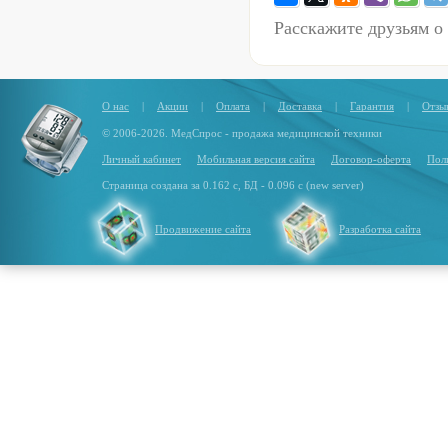
Расскажите друзьям о
О нас
|
Акции
|
Оплата
|
Доставка
|
Гарантия
|
Отзы
© 2006-2026. МедСпрос - продажа медицинской техники
Личный кабинет
Мобильная версия сайта
Договор-оферта
Пол
Страница создана за 0.162 с, БД - 0.096 с (new server)
Продвижение сайта
Разработка сайта