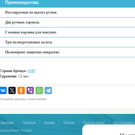
Преимущества:
Регулируемые по высоте ручки.
Два ручных тормоза.
Съемная корзина для покупок.
Три полиуретановых колеса.
Полимерное защитное покрытие.
Страна бренда:
КНР
Гарантия:
12 мес.
Расскажите друзьям о своем выборе!
Доставка
|
Гарантия
|
Отзывы
|
Обзоры
|
Помощь людям
|
Организациям
 медицинской техники