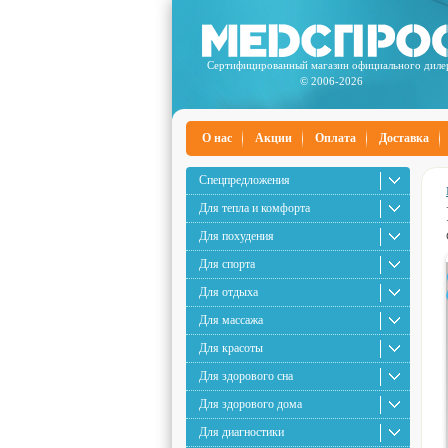
Сертифицированный магазин официального диле
© 2006-2026
О нас
Акции
Оплата
Доставка
Спецпредложения
Для тепла и комфорта
Для похудения
Для спорта
Для отдыха
Для массажа
Для красоты
Для здорового сна
Для здорового дома
Для диагностики