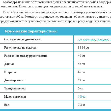
Благодаря наличию эргономичных ручек обеспечивается надежная поддержк
позвоночник. Имеется корзина для покупок и личных вещей пользователя.
Использование металлической рамы делает эти роллаторы устойчивыми к на
составляет 100 кг. Комфорт в процессе перемещения обеспечивают ручные тор
предусматривает регулировку по высоте, а от коррозии раму ходунков защищ
Технические характеристики:
Оптимально подходит как:
для взрослых
,
складные
,
Регулировка по высоте:
83-98 см
Расстояние между рукоятками:
40 см
Длина:
56 см
Ширина:
65 см
Диаметр колес:
19 см
Толщина колес:
5 см
Макс. нагрузка:
100 кг
Вес:
7.3 кг