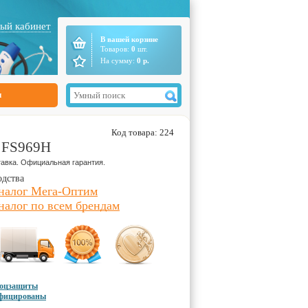
ый кабинет
В вашей корзине
Товаров:
0
шт.
На сумму:
0
р.
ы
Код товара: 224
м FS969H
авка. Официальная гарантия.
одства
аналог Мега-Оптим
налог по всем брендам
соцзащиты
ифицированы