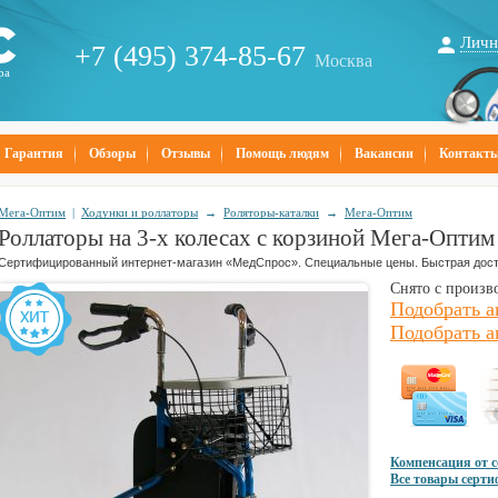
Личн
+7 (495) 374-85-67
Москва
ра
Гарантия
Обзоры
Отзывы
Помощь людям
Вакансии
Контакт
Мега-Оптим
|
Ходунки и роллаторы
→
Роляторы-каталки
→
Мега-Оптим
Роллаторы на 3-х колесах с корзиной Мега-Опти
Сертифицированный интернет-магазин «МедСпрос». Специальные цены. Быстрая дост
Снято с произв
Подобрать 
Подобрать а
Компенсация от 
Все товары серт