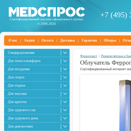
+7 (495) 
Сертифицированный магазин официального дилера
© 2006-2026
О нас
Акции
Оплата
Доставка
Гарантия
Обзоры
Отз
Спецпредложения
Ферропласт
|
Рециркуляторы и ба
Для тепла и комфорта
Облучатель Ферроп
Для похудения
Сертифицированный интернет-маг
Для спорта
Для отдыха
Для массажа
Для красоты
Для здорового сна
Для здорового дома
Для диагностики