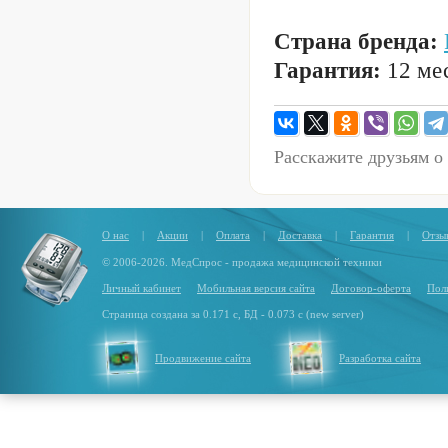
Страна бренда:
Гарантия:
12 мес
Расскажите друзьям о
О нас
|
Акции
|
Оплата
|
Доставка
|
Гарантия
|
Отзы
© 2006-2026. МедСпрос - продажа медицинской техники
Личный кабинет
Мобильная версия сайта
Договор-оферта
Пол
Страница создана за 0.171 с, БД - 0.073 с (new server)
Продвижение сайта
Разработка сайта