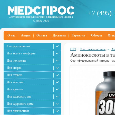
+7 (495) 
Сертифицированный магазин официального дилера
© 2006-2026
О нас
Акции
Оплата
Доставка
Гарантия
Обзоры
Отз
Спецпредложения
QNT
|
Спортивное питание
→
Ам
Для тепла и комфорта
Аминокислоты в та
Для похудения
Сертифицированный интернет-маг
Для спорта
Для отдыха
Для массажа
Для красоты
Для здорового сна
Для здорового дома
Для диагностики