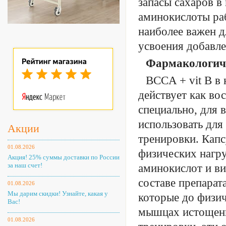
запасы сахаров в
аминокислоты ра
наиболее важен д
усвоения добавле
Фармакологиче
BCCA + vit B в 
действует как во
специально, для 
использовать для
Акции
тренировки. Кап
01.08.2026
физических нагру
Акция! 25% суммы доставки по России
за наш счет!
аминокислот и ви
составе препарат
01.08.2026
Мы дарим скидки! Узнайте, какая у
которые до физич
Вас!
мышцах истощены
01.08.2026