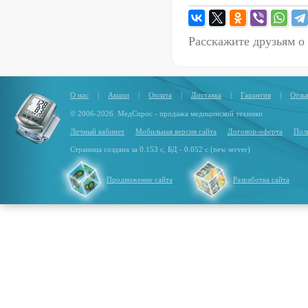
Расскажите друзьям о
О нас
|
Акции
|
Оплата
|
Доставка
|
Гарантия
|
Отзы
© 2006-2026. МедСпрос - продажа медицинской техники
Личный кабинет
Мобильная версия сайта
Договор-оферта
Пол
Страница создана за 0.153 с, БД - 0.052 с (new server)
Продвижение сайта
Разработка сайта