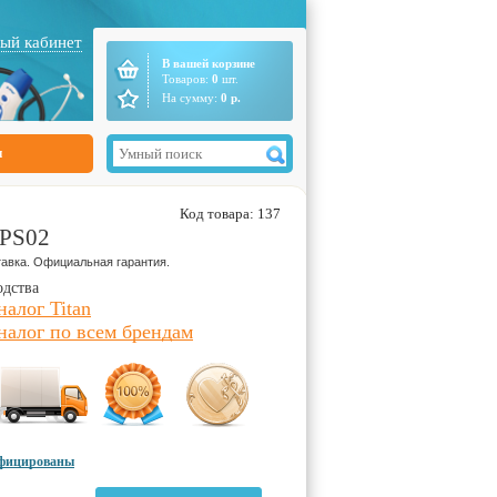
ый кабинет
В вашей корзине
Товаров:
0
шт.
На сумму:
0
р.
ы
Код товара: 137
-PS02
авка. Официальная гарантия.
одства
налог Titan
налог по всем брендам
ифицированы