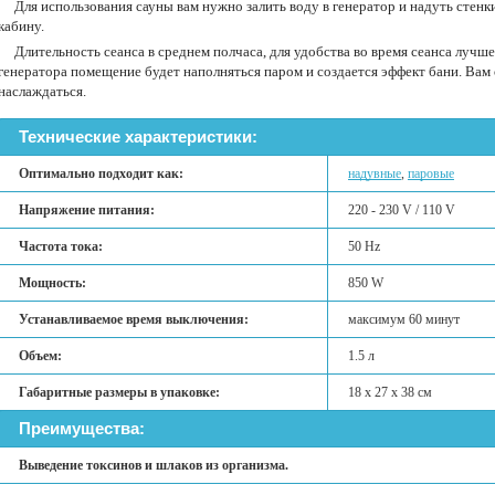
Для использования сауны вам нужно залить воду в генератор и надуть стенки
кабину.
Длительность сеанса в среднем полчаса, для удобства во время сеанса лучше 
генератора помещение будет наполняться паром и создается эффект бани. Вам 
наслаждаться.
Технические характеристики:
Оптимально подходит как:
надувные
,
паровые
Напряжение питания:
220 - 230 V / 110 V
Частота тока:
50 Hz
Мощность:
850 W
Устанавливаемое время выключения:
максимум 60 минут
Объем:
1.5 л
Габаритные размеры в упаковке:
18 х 27 х 38 см
Преимущества:
Выведение токсинов и шлаков из организма.