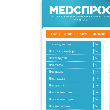
Сертифицированный магазин официального диле
© 2006-2026
О нас
Акции
Оплата
Доставка
Спецпредложения
Для тепла и комфорта
Для похудения
Для спорта
Для отдыха
Для массажа
Для красоты
Для здорового сна
Для здорового дома
Для диагностики