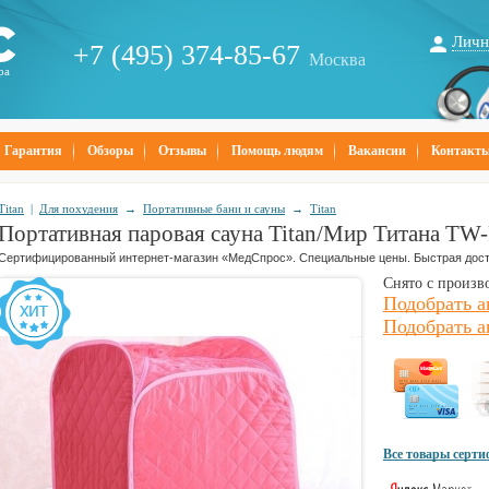
Личн
+7 (495) 374-85-67
Москва
ра
Гарантия
Обзоры
Отзывы
Помощь людям
Вакансии
Контакт
Titan
|
Для похудения
→
Портативные бани и сауны
→
Titan
Портативная паровая сауна Titan/Мир Титана TW
Сертифицированный интернет-магазин «МедСпрос». Специальные цены. Быстрая дост
Снято с произв
Подобрать а
Подобрать а
Все товары серт