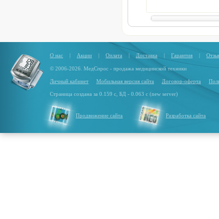
Размер в чехле (ДхШхВ):
9
32 см
Вес:
13.5 кг
Каркас:
стеклокомпозитны
О нас
|
Акции
|
Оплата
|
Доставка
|
Гарантия
|
Отзы
© 2006-2026. МедСпрос - продажа медицинской техники
Личный кабинет
Мобильная версия сайта
Договор-оферта
Пол
Страница создана за 0.159 с, БД - 0.063 с (new server)
Продвижение сайта
Разработка сайта