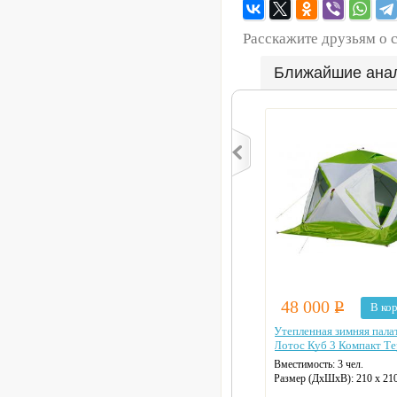
Расскажите друзьям о 
Ближайшие ана
48 000
Р
В ко
Утепленная зимняя пала
Лотос Куб 3 Компакт Т
Вместимость:
3 чел.
Размер (ДхШхВ):
210 х 21
см