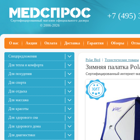
+7 (495) 
Сертифицированный магазин официального дилера
© 2006-2026
О нас
Акции
Оплата
Доставка
Гарантия
Обзоры
Отз
Спецпредложения
Polar Bird
|
Туристические товары
Для тепла и комфорта
Зимняя палатка Pol
Для похудения
Сертифицированный интернет-маг
Для спорта
Для отдыха
Для массажа
Для красоты
Для здорового сна
Для здорового дома
Для диагностики