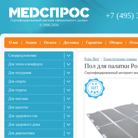
+7 (495) 
Сертифицированный магазин официального дилера
© 2006-2026
О нас
Акции
Оплата
Доставка
Гарантия
Обзоры
Отз
Спецпредложения
Polar Bird
|
Туристические товары
Для тепла и комфорта
Пол для палатки Po
Для похудения
Сертифицированный интернет-маг
Для спорта
Для отдыха
Для массажа
Для красоты
Для здорового сна
Для здорового дома
Для диагностики