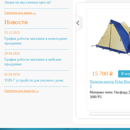
Акция на массажные кресла!
Смотреть все акции →
Новости
25.12.2025
График работы магазина в новогодние
праздники
29.04.2025
График работы магазина в майские
праздники
15 700
Р
В ко
02.09.2024
ТОП-7 устройств для уютного дома
Палатка-шатер Polar Bir
S
Смотреть все новости →
Материал тента:
Оксфорд 
2000 PU
Количество мест:
4
Размер палатки (внутренни
200 х 150 см