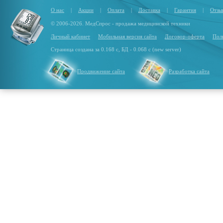
О нас
|
Акции
|
Оплата
|
Доставка
|
Гарантия
|
Отзы
© 2006-2026. МедСпрос - продажа медицинской техники
Личный кабинет
Мобильная версия сайта
Договор-оферта
Пол
Страница создана за 0.168 с, БД - 0.068 с (new server)
Продвижение сайта
Разработка сайта