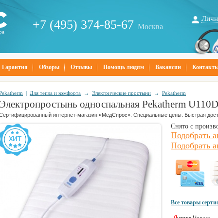
Личн
+7 (495) 374-85-67
Москва
ра
Гарантия
Обзоры
Отзывы
Помощь людям
Вакансии
Контакт
Pekatherm
|
Для тепла и комфорта
→
Электрические простыни
→
Pekatherm
Электропростынь односпальная Pekatherm U110
Сертифицированный интернет-магазин «МедСпрос». Специальные цены. Быстрая дост
Снято с произв
Подобрать а
Подобрать а
Все товары серт