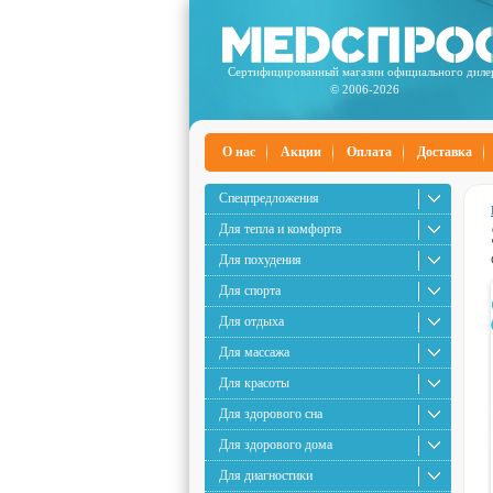
Сертифицированный магазин официального диле
© 2006-2026
О нас
Акции
Оплата
Доставка
Спецпредложения
Для тепла и комфорта
Для похудения
Для спорта
Для отдыха
Для массажа
Для красоты
Для здорового сна
Для здорового дома
Для диагностики