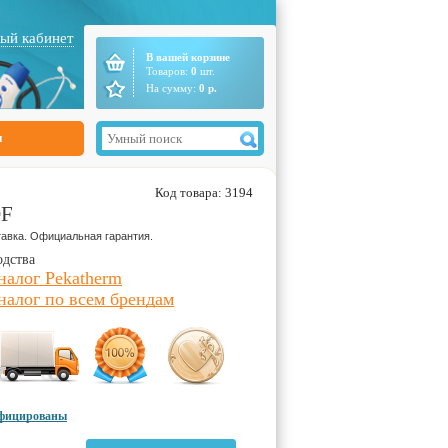
ый кабинет
В вашей корзине
Товаров:
0
шт.
На сумму:
0
р.
ы
Код товара: 3194
DF
авка. Официальная гарантия.
одства
налог Pekatherm
налог по всем брендам
ифицированы