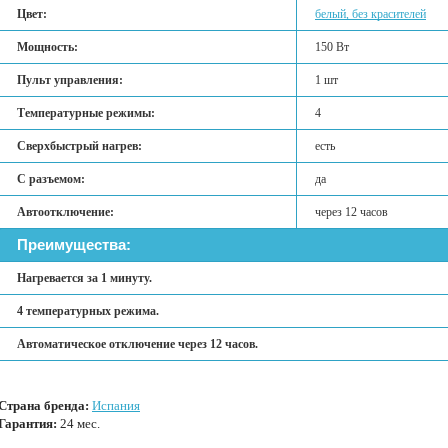
Цвет:
белый, без красителей
Мощность:
150 Вт
Пульт управления:
1 шт
Температурные режимы:
4
Сверхбыстрый нагрев:
есть
С разъемом:
да
Автоотключение:
через 12 часов
Преимущества:
Нагревается за 1 минуту.
4 температурных режима.
Автоматическое отключение через 12 часов.
Страна бренда:
Испания
Гарантия:
24 мес.