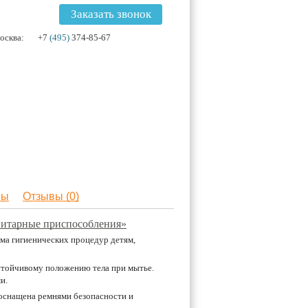
Заказать звонок
осква:
+7
(495)
374-85-67
ры
Отзывы (0)
нитарные приспособления»
ма гигиенических процедур детям,
устойчивому положению тела при мытье.
и.
оснащена ремнями безопасности и