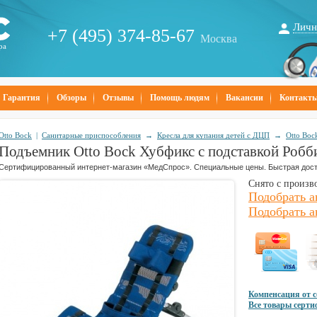
Личн
+7 (495) 374-85-67
Москва
ра
Гарантия
Обзоры
Отзывы
Помощь людям
Вакансии
Контакт
Otto Bock
|
Санитарные приспособления
→
Кресла для купания детей с ДЦП
→
Otto Boc
Подъемник Otto Bock Хубфикс с подставкой Робб
Сертифицированный интернет-магазин «МедСпрос». Специальные цены. Быстрая дост
Снято с произв
Подобрать а
Подобрать а
Компенсация от 
Все товары серт