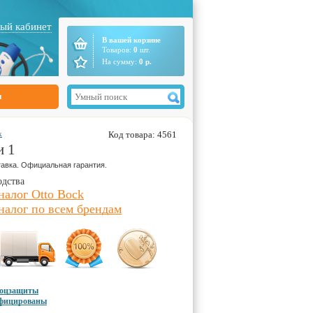
ый кабинет
В вашей корзине
Товаров:
0
шт.
На сумму:
0
р.
ы
k
Код товара: 4561
и 1
авка. Официальная гарантия.
одства
налог Otto Bock
налог по всем брендам
соцзащиты
ифицированы