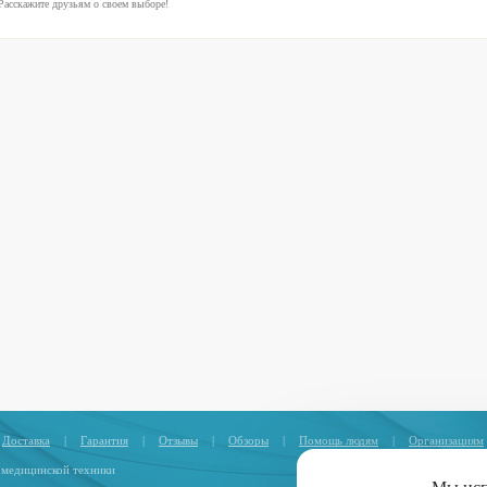
Расскажите друзьям о своем выборе!
Доставка
|
Гарантия
|
Отзывы
|
Обзоры
|
Помощь людям
|
Организациям
 медицинской техники