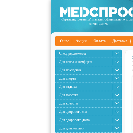
Сертифицированный магазин официального диле
© 2006-2026
О нас
Акции
Оплата
Доставка
Спецпредложения
Для тепла и комфорта
Для похудения
Для спорта
Для отдыха
Для массажа
Для красоты
Для здорового сна
Для здорового дома
Для диагностики