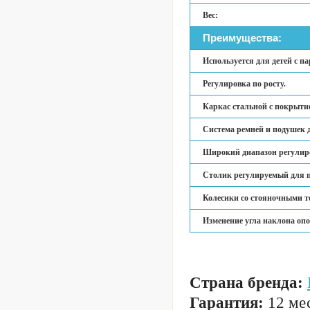
Вес:
Преимущества:
Используется для детей с па
Регулировка по росту.
Каркас стальной с покрыти
Система ремней и подушек д
Широкий диапазон регулир
Столик регулируемый для 
Колесики со стояночными т
Изменение угла наклона опо
Страна бренда:
Гарантия:
12 мес