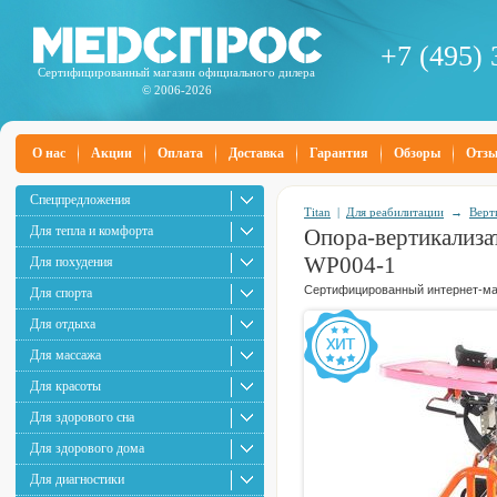
+7 (495) 
Сертифицированный магазин официального дилера
© 2006-2026
О нас
Акции
Оплата
Доставка
Гарантия
Обзоры
Отз
Спецпредложения
Titan
|
Для реабилитации
→
Верт
Для тепла и комфорта
Опора-вертикализа
WP004-1
Для похудения
Сертифицированный интернет-маг
Для спорта
Для отдыха
Для массажа
Для красоты
Для здорового сна
Для здорового дома
Для диагностики