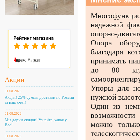
Многофункци
надежной фик
опорно-двига
Опора обору
благодаря ко
принимать пи
до 80 кг,
самоориентир
Акции
Упоры для но
01.08.2026
нужной высоте
Акция! 25% суммы доставки по России
за наш счет!
Один из немн
возможности 
01.08.2026
Мы дарим скидки! Узнайте, какая у
можно только
Вас!
телескопичес
01.08.2026