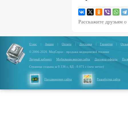
Расскажите друзьям о
О нас
|
Акции
|
Оплата
|
Доставка
|
Гарантия
|
Отзы
© 2006-2026. МедСпрос - продажа медицинской техники
Личный кабинет
Мобильная версия сайта
Договор-оферта
Пол
Страница создана за 0.136 с, БД - 0.071 с (new server)
Продвижение сайта
Разработка сайта