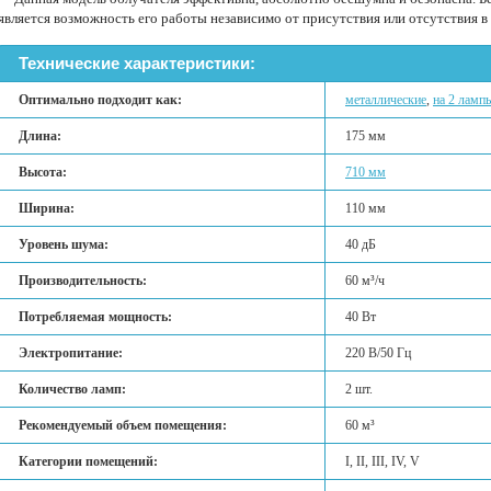
является возможность его работы независимо от присутствия или отсутствия 
Технические характеристики:
Оптимально подходит как:
металлические
,
на 2 ламп
Длина:
175 мм
Высота:
710 мм
Ширина:
110 мм
Уровень шума:
40 дБ
Производительность:
60 м³/ч
Потребляемая мощность:
40 Вт
Электропитание:
220 В/50 Гц
Количество ламп:
2 шт.
Рекомендуемый объем помещения:
60 м³
Категории помещений:
I, II, III, IV, V