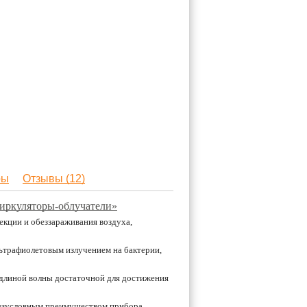
ры
Отзывы (12)
циркуляторы-облучатели»
екции и обеззараживания воздуха,
ьтрафиолетовым излучением на бактерии,
 длиной волны достаточной для достижения
Безусловным преимуществом прибора