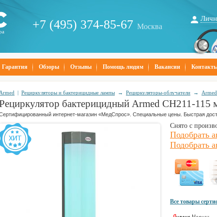
Личн
+7 (495) 374-85-67
Москва
ра
Гарантия
Обзоры
Отзывы
Помощь людям
Вакансии
Контакт
Armed
|
Рециркуляторы и бактерицидные лампы
→
Рециркуляторы-облучатели
→
Armed
Рециркулятор бактерицидный Armed СH211-115 
Сертифицированный интернет-магазин «МедСпрос». Специальные цены. Быстрая дост
Снято с произв
Подобрать а
Подобрать а
Все товары серт