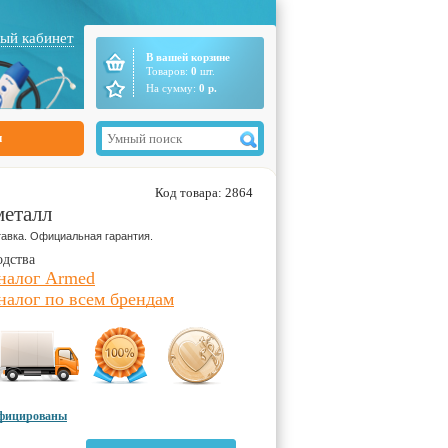
ый кабинет
В вашей корзине
Товаров:
0
шт.
На сумму:
0
р.
ы
Код товара: 2864
металл
авка. Официальная гарантия.
одства
налог Armed
налог по всем брендам
ифицированы