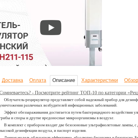
Доставка
Оплата
Описание
Характеристики
Обзо
Сомневаетесь? - Посмотрите рейтинг ТОП-10 по категории «Ре
Облучатель-рециркулятор представляет собой надежный прибор для дезинф
уничтожения различных возбудителей инфекционных заболеваний.
Эффект обеззараживания достигается путем бактерицидного воздействия ул
грибы и споры и другие вредоносные микроорганизмы в воздухе.
В комплект с прибором входят две безозоновые ультрафиолетовые лампы, с
высокой дезинфекции воздуха, и паспорт изделия.
Данная модель облучателя эффективна, абсолютно бесшумна и безопасна. 