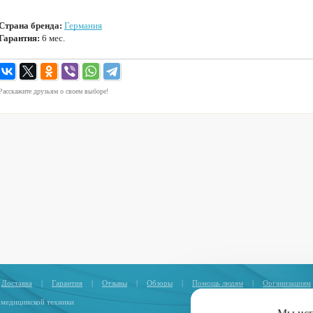
Страна бренда:
Германия
Гарантия:
6 мес.
Расскажите друзьям о своем выборе!
Доставка
|
Гарантия
|
Отзывы
|
Обзоры
|
Помощь людям
|
Организациям
 медицинской техники