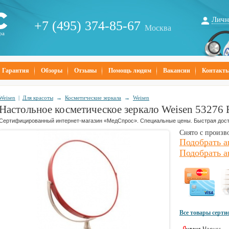
Личн
+7 (495) 374-85-67
Москва
ра
Гарантия
Обзоры
Отзывы
Помощь людям
Вакансии
Контакт
Weisen
|
Для красоты
→
Косметические зеркала
→
Weisen
Настольное косметическое зеркало Weisen 53276 
Сертифицированный интернет-магазин «МедСпрос». Специальные цены. Быстрая дост
Снято с произв
Подобрать а
Подобрать а
Все товары серт