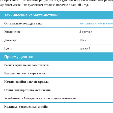
изображения. Угол наклона регулируется, а удобная подставка позволяет разме
удобном месте – на туалетном столике, полочке в ванной и т.д.
Технические характеристики:
Оптимально подходит как:
настольные
,
с увеличение
Увеличение:
5-кратное
Диаметр:
18 см
Цвет:
красный
Преимущества:
Ровная зеркальная поверхность.
Высокая четкость отражения.
Изменяющийся наклон зеркала.
Опция пятикратного увеличения.
Устойчивость благодаря не скользящему основанию.
Красивый современный дизайн.