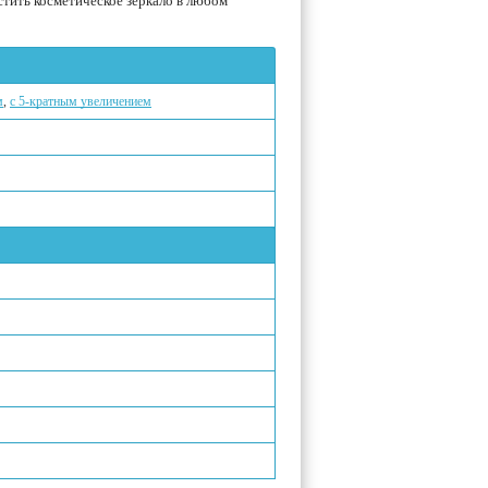
стить косметическое зеркало в любом
м
,
с 5-кратным увеличением