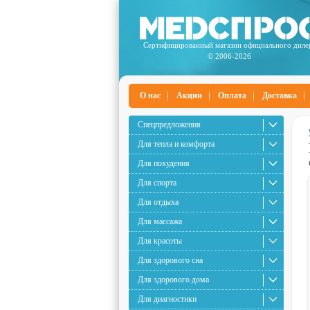
Сертифицированный магазин официального диле
© 2006-2026
О нас
Акции
Оплата
Доставка
Спецпредложения
Для тепла и комфорта
Для похудения
Для спорта
Для отдыха
Для массажа
Для красоты
Для здорового сна
Для здорового дома
Для диагностики