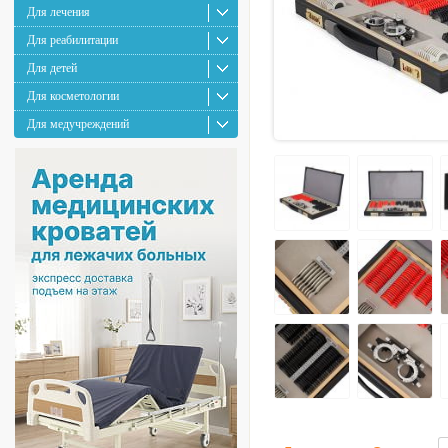
Для лечения
Для реабилитации
Для детей
Для косметологии
Для медучреждений