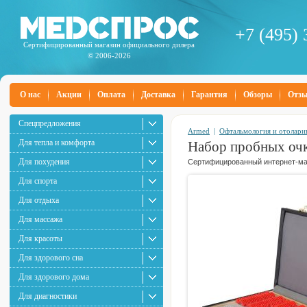
+7 (495) 
Сертифицированный магазин официального дилера
© 2006-2026
О нас
Акции
Оплата
Доставка
Гарантия
Обзоры
Отз
Спецпредложения
Armed
|
Офтальмология и отолари
Для тепла и комфорта
Набор пробных очк
Для похудения
Сертифицированный интернет-маг
Для спорта
Для отдыха
Для массажа
Для красоты
Для здорового сна
Для здорового дома
Для диагностики