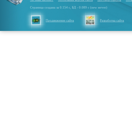
Страница создана за 0.154 с, БД - 0.089 с (new server)
Продвижение сайта
Разработка сайта