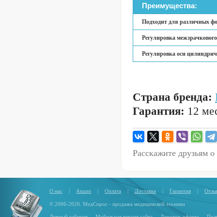
Преимущества:
Подходит для различных фо
Регулировка межзрачкового 
Регулировка оси цилиндрич
Страна бренда:
Гарантия:
12 мес
Расскажите друзьям о
О нас
|
Акции
|
Оплата
|
Доставка
|
Гарантия
|
Отзы
© 2006-2026. МедСпрос - продажа медицинской техники
Личный кабинет
Мобильная версия сайта
Договор-оферта
Пол