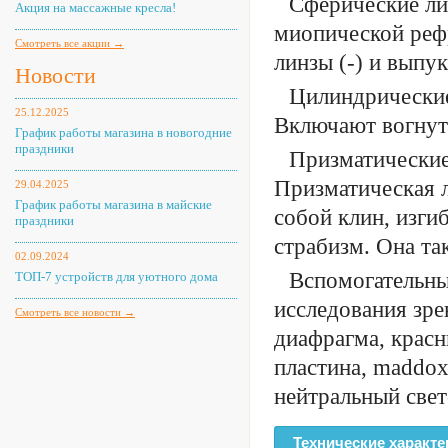
Сферические ли
Акция на массажные кресла!
миопической рефр
Смотреть все акции →
линзы (-) и выпу
Новости
Цилиндрические
25.12.2025
Включают вогнуты
График работы магазина в новогодние
праздники
Призматические
Призматическая л
29.04.2025
График работы магазина в майские
собой клин, изги
праздники
страбизм. Она та
02.09.2024
Вспомогательны
ТОП-7 устройств для уютного дома
исследования зре
Смотреть все новости →
диафрагма, красн
пластина, maddox
нейтральный свет
Технические характе