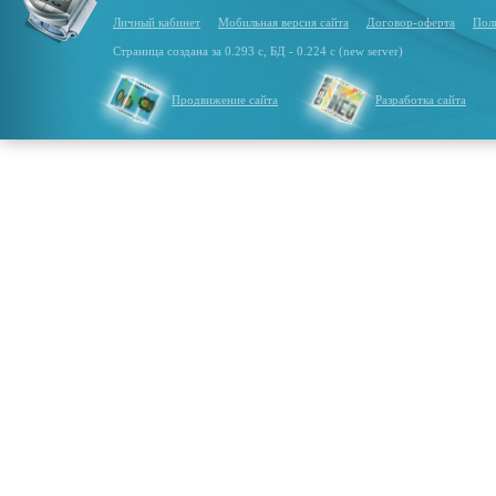
Личный кабинет
Мобильная версия сайта
Договор-оферта
Пол
Страница создана за 0.293 с, БД - 0.224 с (new server)
Продвижение сайта
Разработка сайта