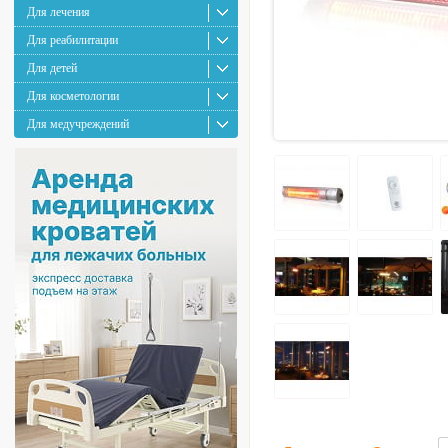
Для лечения
Для реабилитации
Для детей
Для косметологии
Для медучреждений