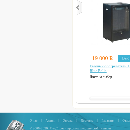
19 000
Р
Выб
Газовый обогреватель 
Blue Belle
Цвет: на выбор
О нас
|
Акции
|
Оплата
|
Доставка
|
Гарантия
|
Отзы
© 2006-2026. МедСпрос - продажа медицинской техники