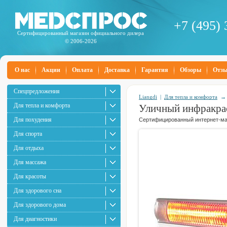
+7 (495) 
Сертифицированный магазин официального дилера
© 2006-2026
О нас
Акции
Оплата
Доставка
Гарантия
Обзоры
Отз
Спецпредложения
Liangdi
|
Для тепла и комфорта
Для тепла и комфорта
Уличный инфракрас
Для похудения
Сертифицированный интернет-маг
Для спорта
Для отдыха
Для массажа
Для красоты
Для здорового сна
Для здорового дома
Для диагностики