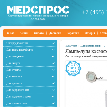
+7 (495) 
Сертифицированный магазин официального дилера
© 2006-2026
О нас
Акции
Оплата
Доставка
Гарантия
Обзоры
Отз
Спецпредложения
SunDream
|
Для косметологии
→
Для тепла и комфорта
Лампа-лупа косме
Для похудения
Сертифицированный интернет-маг
Для спорта
Для отдыха
Для массажа
Для красоты
Для здорового сна
Для здорового дома
Для диагностики