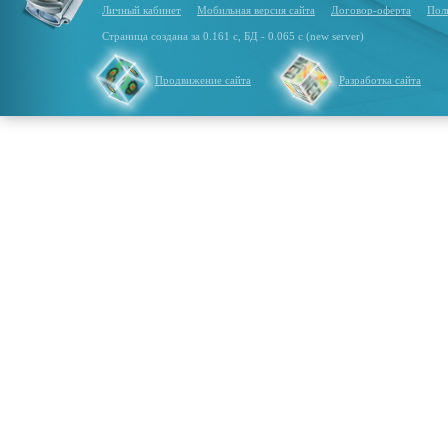
Личный кабинет
Мобильная версия сайта
Договор-оферта
Пол
Страница создана за 0.161 с, БД - 0.065 с (new server)
Продвижение сайта
Разработка сайта