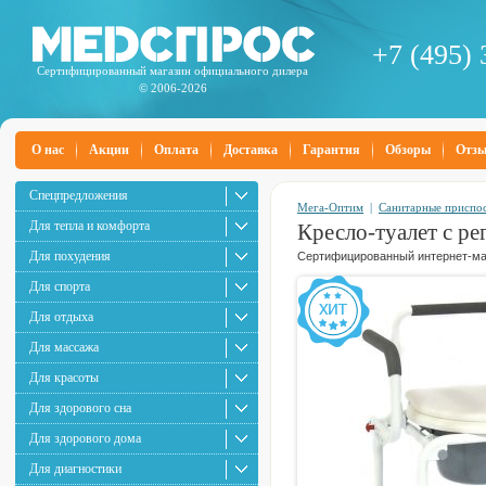
+7 (495) 
Сертифицированный магазин официального дилера
© 2006-2026
О нас
Акции
Оплата
Доставка
Гарантия
Обзоры
Отз
Спецпредложения
Мега-Оптим
|
Санитарные приспо
Для тепла и комфорта
Кресло-туалет с р
Для похудения
Сертифицированный интернет-маг
Для спорта
Для отдыха
Для массажа
Для красоты
Для здорового сна
Для здорового дома
Для диагностики