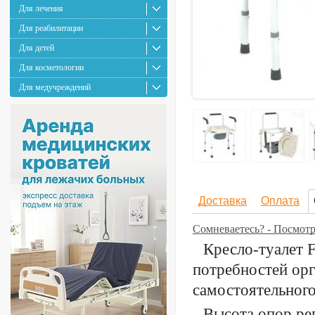
Для лечения
Для реабилитации
Для детей
Для косметологии
Для медучреждений
Доставка
Оплата
Сомневаетесь? - Посмот
Кресло-туалет 
потребностей ор
самостоятельног
Высота опор ре