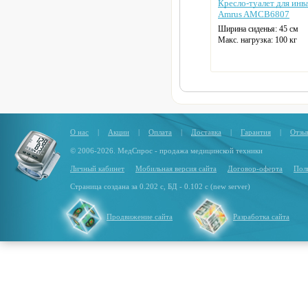
Кресло-туалет для инв
Amrus AMCB6807
Ширина сиденья: 45 см
Макс. нагрузка: 100 кг
Цвет: серый
О нас
|
Акции
|
Оплата
|
Доставка
|
Гарантия
|
Отзы
© 2006-2026. МедСпрос - продажа медицинской техники
Личный кабинет
Мобильная версия сайта
Договор-оферта
Пол
Страница создана за 0.202 с, БД - 0.102 с (new server)
Продвижение сайта
Разработка сайта