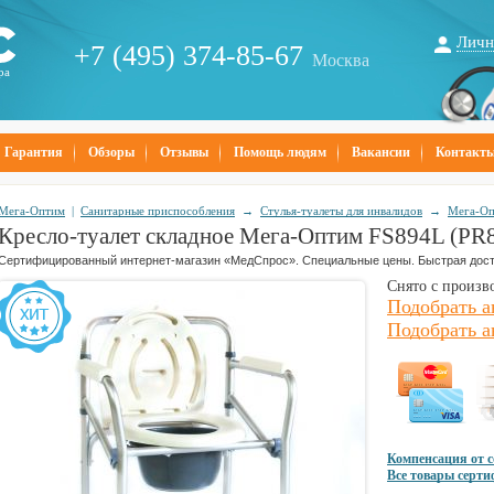
Личн
+7 (495) 374-85-67
Москва
ра
Гарантия
Обзоры
Отзывы
Помощь людям
Вакансии
Контакт
Мега-Оптим
|
Санитарные приспособления
→
Стулья-туалеты для инвалидов
→
Мега-О
Кресло-туалет складное Мега-Оптим FS894L (PR
Сертифицированный интернет-магазин «МедСпрос». Специальные цены. Быстрая дост
Снято с произв
Подобрать 
Подобрать а
Компенсация от 
Все товары серт