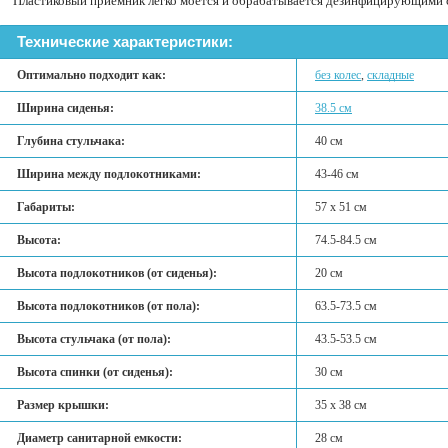
Пластиковый приемник легко моется и обрабатывается дезинфицирующими 
Технические характеристики:
Оптимально подходит как:
без колес
,
складные
Ширина сиденья:
38.5 см
Глубина стульчака:
40 см
Ширина между подлокотниками:
43-46 см
Габариты:
57 х 51 см
Высота:
74.5-84.5 см
Высота подлокотников (от сиденья):
20 см
Высота подлокотников (от пола):
63.5-73.5 см
Высота стульчака (от пола):
43.5-53.5 см
Высота спинки (от сиденья):
30 см
Размер крышки:
35 х 38 см
Диаметр санитарной емкости:
28 см