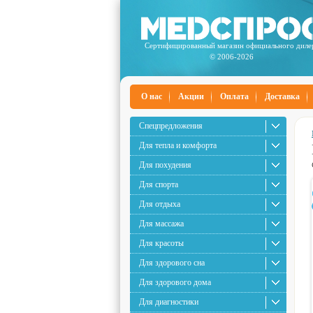
Сертифицированный магазин официального диле
© 2006-2026
О нас
Акции
Оплата
Доставка
Спецпредложения
Для тепла и комфорта
Для похудения
Для спорта
Для отдыха
Для массажа
Для красоты
Для здорового сна
Для здорового дома
Для диагностики