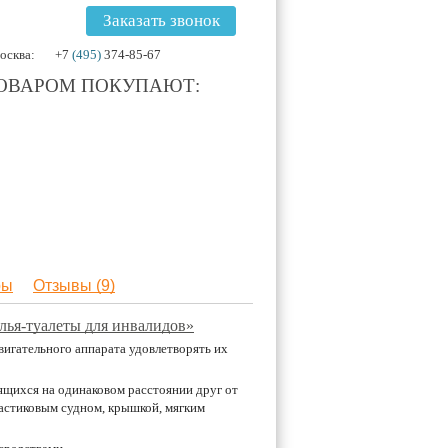
Заказать звонок
осква:
+7
(495)
374-85-67
ТОВАРОМ ПОКУПАЮТ:
ры
Отзывы (9)
лья-туалеты для инвалидов»
игательного аппарата удовлетворять их
ящихся на одинаковом расстоянии друг от
астиковым судном, крышкой, мягким