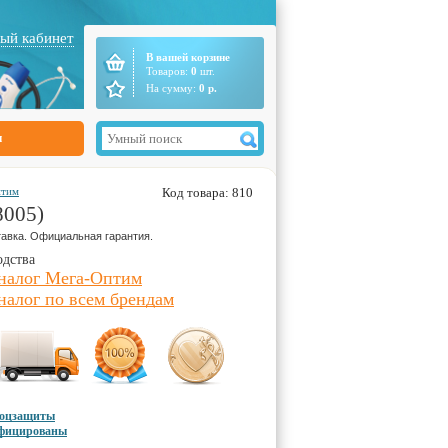
ый кабинет
В вашей корзине
Товаров:
0
шт.
На сумму:
0
р.
ы
птим
Код товара: 810
8005)
авка. Официальная гарантия.
одства
аналог Мега-Оптим
налог по всем брендам
соцзащиты
ифицированы