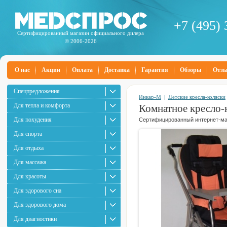
+7 (495) 
Сертифицированный магазин официального дилера
© 2006-2026
О нас
Акции
Оплата
Доставка
Гарантия
Обзоры
Отз
Спецпредложения
Инкар-М
|
Детские кресла-коляски
Для тепла и комфорта
Комнатное кресло
Для похудения
Сертифицированный интернет-маг
Для спорта
Для отдыха
Для массажа
Для красоты
Для здорового сна
Для здорового дома
Для диагностики