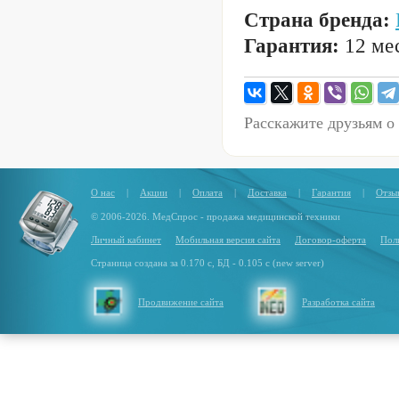
Страна бренда:
Гарантия:
12 мес
Расскажите друзьям о
О нас
|
Акции
|
Оплата
|
Доставка
|
Гарантия
|
Отзы
© 2006-2026. МедСпрос - продажа медицинской техники
Личный кабинет
Мобильная версия сайта
Договор-оферта
Пол
Страница создана за 0.170 с, БД - 0.105 с (new server)
Продвижение сайта
Разработка сайта