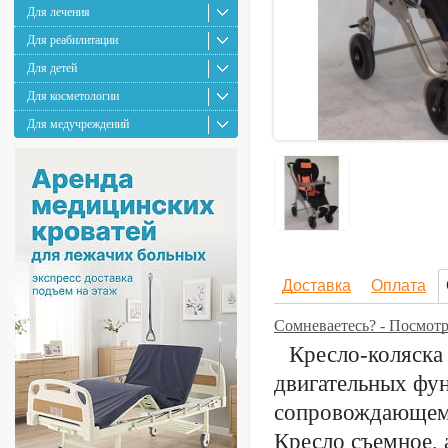
Для лечения
Для реабилитации
Для детей
Для косметологии
Для медучреждений
Доставка
Оплата
Сомневаетесь? - Посмот
Кресло-коляска
двигательных фун
сопровождающему
Кресло съемное,