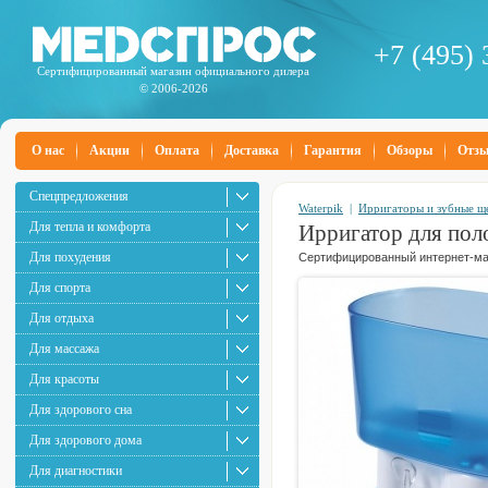
+7 (495) 
Сертифицированный магазин официального дилера
© 2006-2026
О нас
Акции
Оплата
Доставка
Гарантия
Обзоры
Отз
Спецпредложения
Waterpik
|
Ирригаторы и зубные щ
Для тепла и комфорта
Ирригатор для пол
Для похудения
Сертифицированный интернет-маг
Для спорта
Для отдыха
Для массажа
Для красоты
Для здорового сна
Для здорового дома
Для диагностики