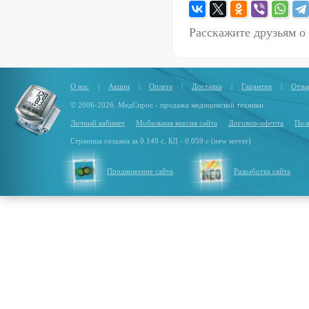
Расскажите друзьям о
О нас
|
Акции
|
Оплата
|
Доставка
|
Гарантия
|
Отзы
© 2006-2026. МедСпрос - продажа медицинской техники
Личный кабинет
Мобильная версия сайта
Договор-оферта
Пол
Страница создана за 0.149 с, БД - 0.059 с (new server)
Продвижение сайта
Разработка сайта