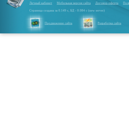
Личный кабинет
Мобильная версия сайта
Договор-оферта
Пол
Страница создана за 0.149 с, БД - 0.084 с (new server)
Продвижение сайта
Разработка сайта