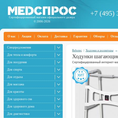
+7 (495) 
Сертифицированный магазин официального дилера
© 2006-2026
О нас
Акции
Оплата
Доставка
Гарантия
Обзоры
Отз
Спецпредложения
Rebotec
|
Ходунки и роллаторы
Для тепла и комфорта
Ходунки шагающие 
Для похудения
Сертифицированный интернет-маг
Для спорта
Для отдыха
Для массажа
Для красоты
Для здорового сна
Для здорового дома
Для диагностики