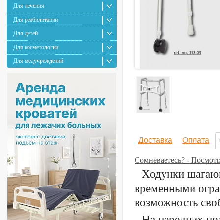
Для лечения
Для реабилитации
Для детей
Для косметологии
Для медучреждений
Доставка
Оплата
Сомневаетесь? - Посмот
Ходунки шагающ
временными огра
возможность сво
На передних но