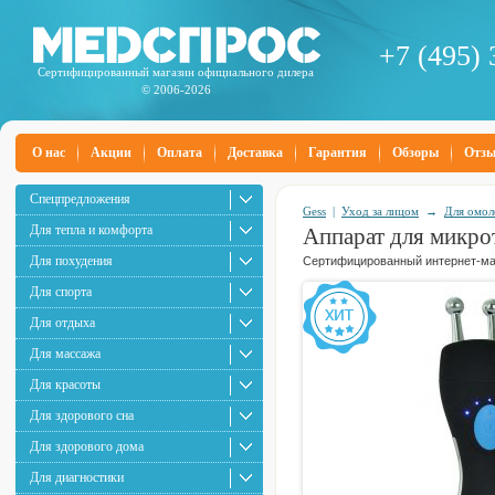
+7 (495) 
Сертифицированный магазин официального дилера
© 2006-2026
О нас
Акции
Оплата
Доставка
Гарантия
Обзоры
Отз
Спецпредложения
Gess
|
Уход за лицом
→
Для омол
Для тепла и комфорта
Аппарат для микро
Для похудения
Сертифицированный интернет-маг
Для спорта
Для отдыха
Для массажа
Для красоты
Для здорового сна
Для здорового дома
Для диагностики