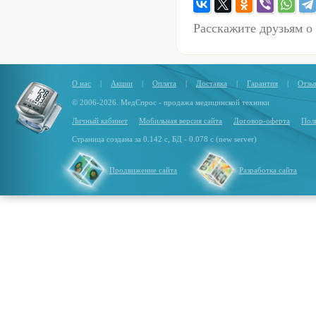
Расскажите друзьям о
О нас
|
Акции
|
Оплата
|
Доставка
|
Гарантия
|
Отзы
© 2006-2026. МедСпрос - продажа медицинской техники
Личный кабинет
Мобильная версия сайта
Договор-оферта
Пол
Страница создана за 0.142 с, БД - 0.078 с (new server)
Продвижение сайта
Разработка сайта