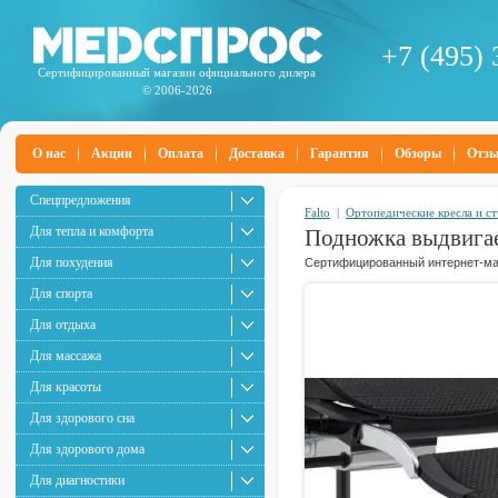
+7 (495) 
Сертифицированный магазин официального дилера
© 2006-2026
О нас
Акции
Оплата
Доставка
Гарантия
Обзоры
Отз
Спецпредложения
Falto
|
Ортопедические кресла и ст
Для тепла и комфорта
Подножка выдвигае
Для похудения
Сертифицированный интернет-маг
Для спорта
Для отдыха
Для массажа
Для красоты
Для здорового сна
Для здорового дома
Для диагностики