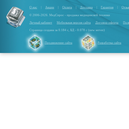
О нас
|
Акции
|
Оплата
|
Доставка
|
Гарантия
|
Отзы
© 2006-2026. МедСпрос - продажа медицинской техники
Личный кабинет
Мобильная версия сайта
Договор-оферта
Пол
Страница создана за 0.184 с, БД - 0.078 с (new server)
Продвижение сайта
Разработка сайта