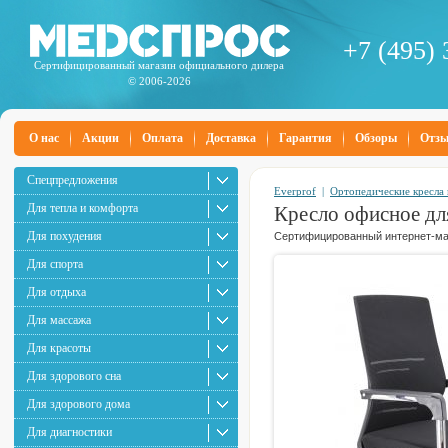
+7 (495) 
Сертифицированный магазин официального дилера
© 2006-2026
О нас
Акции
Оплата
Доставка
Гарантия
Обзоры
Отз
Спецпредложения
Everprof
|
Ортопедические кресла 
Для тепла и комфорта
Кресло офисное для
Для похудения
Сертифицированный интернет-маг
Для спорта
Для отдыха
Для массажа
Для красоты
Для здорового сна
Для здорового дома
Для диагностики