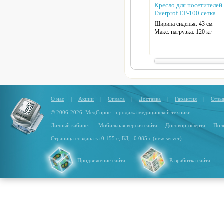
Кресло для посетителей
Everprof EP-100 сетка
Ширина сиденья: 43 см
Макс. нагрузка: 120 кг
Материал спинки: сетка
Цвет: черный
О нас
|
Акции
|
Оплата
|
Доставка
|
Гарантия
|
Отзы
© 2006-2026. МедСпрос - продажа медицинской техники
Личный кабинет
Мобильная версия сайта
Договор-оферта
Пол
Страница создана за 0.155 с, БД - 0.085 с (new server)
Продвижение сайта
Разработка сайта