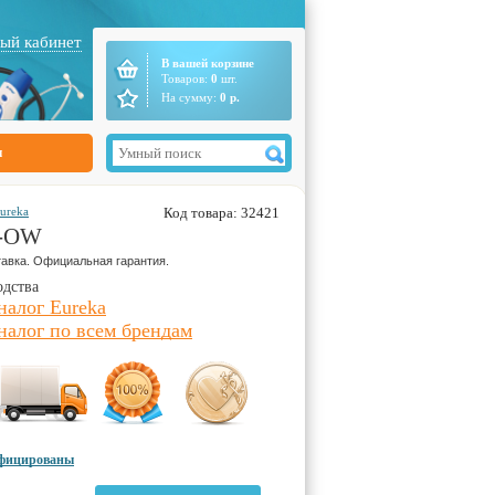
ый кабинет
В вашей корзине
Товаров:
0
шт.
На сумму:
0
р.
ы
ureka
Код товара: 32421
8-OW
авка. Официальная гарантия.
одства
налог Eureka
налог по всем брендам
ифицированы