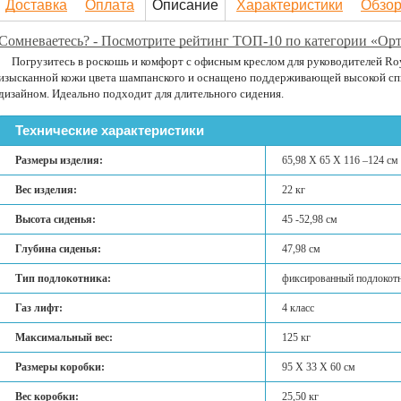
Доставка
Оплата
Описание
Характеристики
Обзо
Сомневаетесь? - Посмотрите рейтинг ТОП-10 по категории «Орт
Погрузитесь в роскошь и комфорт с офисным креслом для руководителей Ro
изысканной кожи цвета шампанского и оснащено поддерживающей высокой сп
дизайном. Идеально подходит для длительного сидения.
Технические характеристики
Размеры изделия:
65,98 Х 65 Х 116 –124 см
Вес изделия:
22 кг
Высота сиденья:
45 -52,98 см
Глубина сиденья:
47,98 см
Тип подлокотника:
фиксированный подлокот
Газ лифт:
4 класс
Максимальный вес:
125 кг
Размеры коробки:
95 Х 33 X 60 см
Вес коробки:
25,50 кг