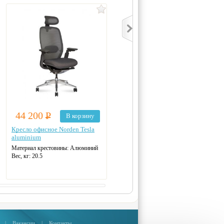
44 200
Р
43 950
Р
В корзину
Выбрать
Кресло офисное Norden Tesla
Кресло офисное Everprof King
aluminium
M кожа
Материал крестовины:
Алюминий
Механизм качания: мультиблок
Вес, кг:
20.5
Ширина сиденья: 55 см
Макс. нагрузка: 120 кг
Материал спинки: кожа
Регулировка высоты: газлифт
Крестовина: стальная
Цвет: на выбор
|
Вакансии
|
Контакты