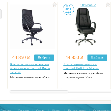
Отзывов: 2
44 850
Р
44 850
Р
Выбрать
Выбрать
Кресло ортопедическое для
Кресло ортопедическое
дома и офиса Everprof Roma
Everprof Drift Lux M кожа
экокожа
Механизм качания: мультиблок
Механизм качания: мультиблок
Ширина сиденья: 55 см
Ширина сиденья: 50 см
Макс. нагрузка: 120 кг
Макс. нагрузка: 150 кг
Материал спинки: кожа
Материал спинки: экокожа
Регулировка высоты: газлифт
Регулировка высоты: газлифт
Крестовина: алюминиевая
Крестовина: алюминиевая
Цвет: на выбор
Цвет: на выбор
Доставка
|
Гарантия
|
Отзывы
|
Обзоры
|
Помощь людям
|
Организациям