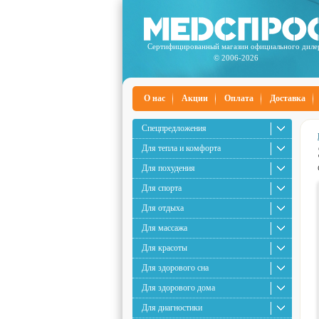
Сертифицированный магазин официального диле
© 2006-2026
О нас
Акции
Оплата
Доставка
Спецпредложения
Для тепла и комфорта
Для похудения
Для спорта
Для отдыха
Для массажа
Для красоты
Для здорового сна
Для здорового дома
Для диагностики