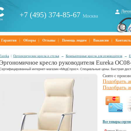
Личн
+7 (495) 374-85-67
Москва
ра
Гарантия
Обзоры
Отзывы
Помощь людям
Вакансии
Контакт
Eureka
|
Ортопедические кресла и стулья
→
Компьютерные кресла для руководителя
→
E
Эргономичное кресло руководителя Eureka OC0
Сертифицированный интернет-магазин «МедСпрос». Специальные цены. Быстрая дост
Снято с произв
Подобрать а
Подобрать а
Все товары серт