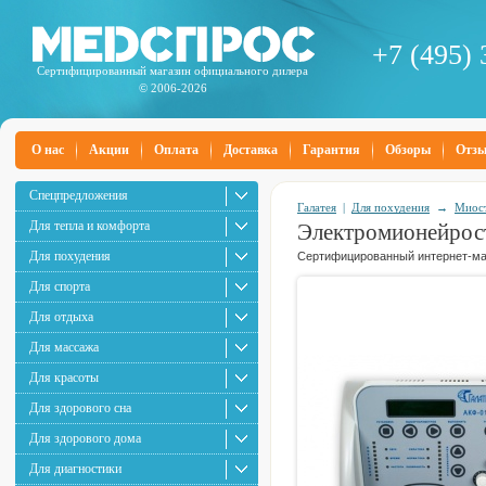
+7 (495) 
Сертифицированный магазин официального дилера
© 2006-2026
О нас
Акции
Оплата
Доставка
Гарантия
Обзоры
Отз
Спецпредложения
Галатея
|
Для похудения
→
Миос
Для тепла и комфорта
Электромионейрос
Для похудения
Сертифицированный интернет-маг
Для спорта
Для отдыха
Для массажа
Для красоты
Для здорового сна
Для здорового дома
Для диагностики