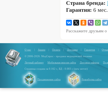
Страна бренда:
Гарантия:
6 мес.
Расскажите друзьям о
О нас
|
Акции
|
Оплата
|
Доставка
|
Гарантия
|
Отзы
© 2006-2026. МедСпрос - продажа медицинской техники
Личный кабинет
Мобильная версия сайта
Договор-оферта
Пол
Страница создана за 0.162 с, БД - 0.083 с (new server)
Продвижение сайта
Разработка сайта