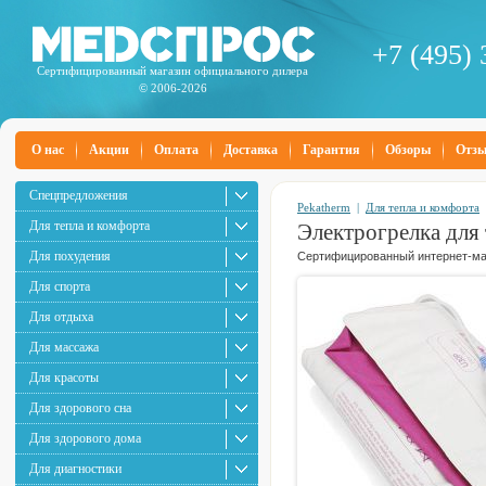
+7 (495) 
Сертифицированный магазин официального дилера
© 2006-2026
О нас
Акции
Оплата
Доставка
Гарантия
Обзоры
Отз
Спецпредложения
Pekatherm
|
Для тепла и комфорта
Для тепла и комфорта
Электрогрелка для
Для похудения
Сертифицированный интернет-маг
Для спорта
Для отдыха
Для массажа
Для красоты
Для здорового сна
Для здорового дома
Для диагностики