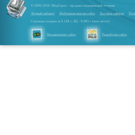
© 2006-2026. МедСпрос - продажа медицинской техники
Личный кабинет
Мобильная версия сайта
Договор-оферта
Пол
Страница создана за 0.148 с, БД - 0.083 с (new server)
Продвижение сайта
Разработка сайта