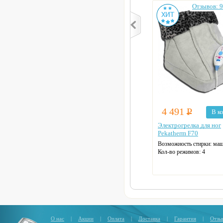
Отзывов: 9
4 491
Р
В к
Электрогрелка для ног
Pekatherm F70
Возможность стирки: ма
Кол-во режимов: 4
Защита от перегрева
Автоотключение
Цвет: серый
О нас
|
Акции
|
Оплата
|
Доставка
|
Гарантия
|
Отзы