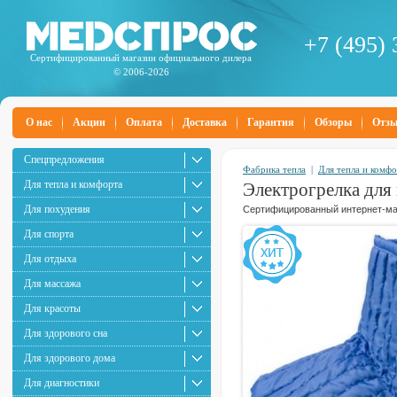
+7 (495) 
Сертифицированный магазин официального дилера
© 2006-2026
О нас
Акции
Оплата
Доставка
Гарантия
Обзоры
Отз
Спецпредложения
Фабрика тепла
|
Для тепла и комф
Для тепла и комфорта
Электрогрелка для
Для похудения
Сертифицированный интернет-маг
Для спорта
Для отдыха
Для массажа
Для красоты
Для здорового сна
Для здорового дома
Для диагностики