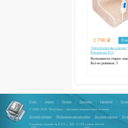
3 790
Р
В к
Электрогрелка для ног
Pekatherm F55
Возможность стирки: ма
Кол-во режимов: 3
Защита от перегрева
Автоотключение
Цвет: бежевый
О нас
|
Акции
|
Оплата
|
Доставка
|
Гарантия
|
Отзы
© 2006-2026. МедСпрос - продажа медицинской техники
Личный кабинет
Мобильная версия сайта
Договор-оферта
Пол
Страница создана за 0.211 с, БД - 0.108 с (new server)