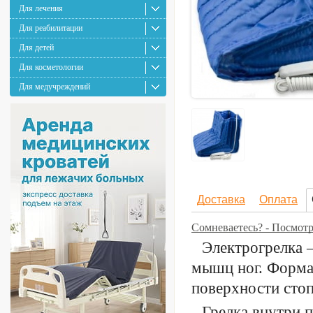
Для лечения
Для реабилитации
Для детей
Для косметологии
Для медучреждений
Доставка
Оплата
Сомневаетесь? - Посмот
Электрогрелка 
мышц ног. Форма 
поверхности стоп
Грелка внутри 