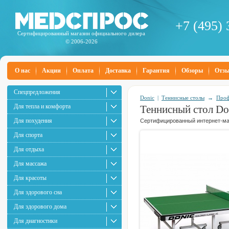
+7 (495) 
Сертифицированный магазин официального дилера
© 2006-2026
О нас
Акции
Оплата
Доставка
Гарантия
Обзоры
Отз
Спецпредложения
Donic
|
Теннисные столы
→
Проф
Для тепла и комфорта
Теннисный стол Don
Для похудения
Сертифицированный интернет-маг
Для спорта
Для отдыха
Для массажа
Для красоты
Для здорового сна
Для здорового дома
Для диагностики