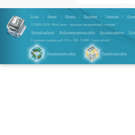
О нас
|
Акции
|
Оплата
|
Доставка
|
Гарантия
|
Отзы
© 2006-2026. МедСпрос - продажа медицинской техники
Личный кабинет
Мобильная версия сайта
Договор-оферта
Пол
Страница создана за 0.133 с, БД - 0.068 с (new server)
Продвижение сайта
Разработка сайта