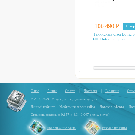
106 490
Р
В ко
Теннисный стол Donic S
600 Outdoor серый
О нас
|
Акции
|
Оплата
|
Доставка
|
Гарантия
|
Отзы
© 2006-2026. МедСпрос - продажа медицинской техники
Личный кабинет
Мобильная версия сайта
Договор-оферта
Пол
Страница создана за 0.157 с, БД - 0.067 с (new server)
Продвижение сайта
Разработка сайта