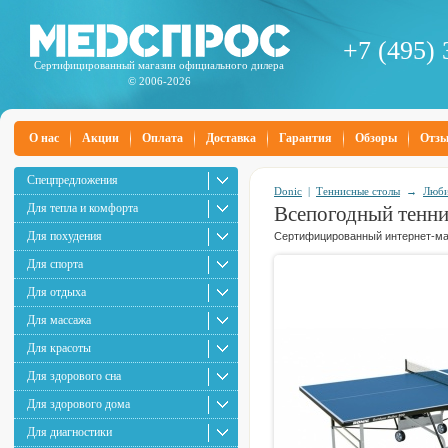
+7 (495) 
Сертифицированный магазин официального дилера
© 2006-2026
О нас
Акции
Оплата
Доставка
Гарантия
Обзоры
Отз
Спецпредложения
Donic
|
Теннисные столы
→
Люби
Для тепла и комфорта
Всепогодный теннис
Для похудения
Сертифицированный интернет-маг
Для спорта
Для отдыха
Для массажа
Для красоты
Для здорового сна
Для здорового дома
Для диагностики