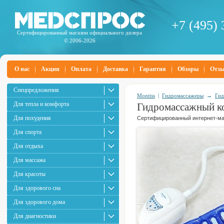
+7 (495) 
Сертифицированный магазин официального дилера
© 2006-2026
О нас
Акции
Оплата
Доставка
Гарантия
Обзоры
Отз
Спецпредложения
Montiss
|
Гидромассажеры
→
Гид
Для тепла и комфорта
Гидромассажный к
Для похудения
Сертифицированный интернет-маг
Для спорта
Для отдыха
Для массажа
Для красоты
Для здорового сна
Для здорового дома
Для диагностики