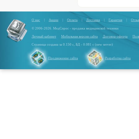
О нас
|
Акции
|
Оплата
|
Доставка
|
Гарантия
|
Отзы
© 2006-2026. МедСпрос - продажа медицинской техники
Личный кабинет
Мобильная версия сайта
Договор-оферта
Пол
Страница создана за 0.150 с, БД - 0.081 с (new server)
Продвижение сайта
Разработка сайта