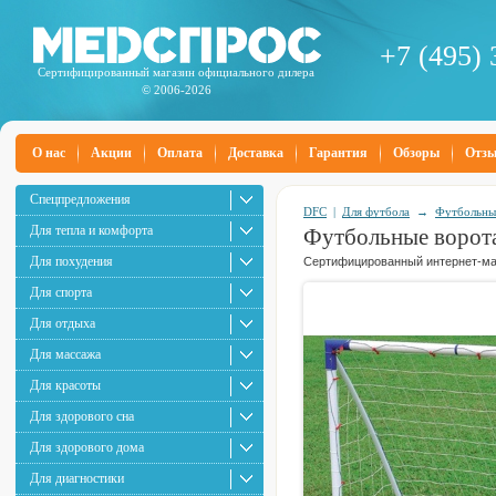
+7 (495) 
Сертифицированный магазин официального дилера
© 2006-2026
О нас
Акции
Оплата
Доставка
Гарантия
Обзоры
Отз
Спецпредложения
DFC
|
Для футбола
→
Футбольны
Для тепла и комфорта
Футбольные ворот
Для похудения
Сертифицированный интернет-маг
Для спорта
Для отдыха
Для массажа
Для красоты
Для здорового сна
Для здорового дома
Для диагностики