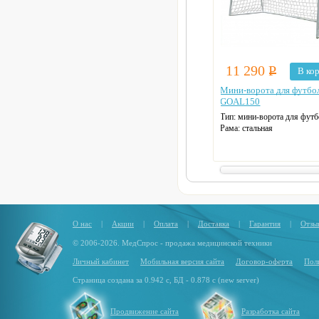
11 290
Р
В ко
Мини-ворота для футбо
GOAL150
Тип:
мини-ворота для футб
Рама:
стальная
Профиль рамы:
25 мм х 1 
О нас
|
Акции
|
Оплата
|
Доставка
|
Гарантия
|
Отзы
© 2006-2026. МедСпрос - продажа медицинской техники
Личный кабинет
Мобильная версия сайта
Договор-оферта
Пол
Страница создана за 0.942 с, БД - 0.878 с (new server)
Продвижение сайта
Разработка сайта