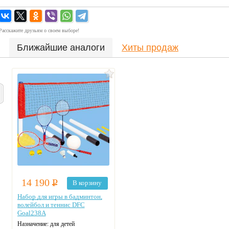
Расскажите друзьям о своем выборе!
Ближайшие аналоги
Хиты продаж
14 190
Р
В корзину
Набор для игры в бадминтон,
волейбол и теннис DFC
Goal238A
Назначение:
для детей