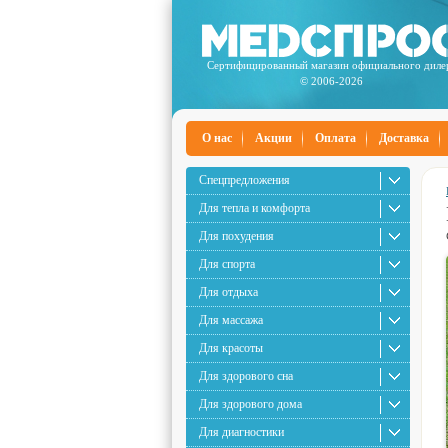
Сертифицированный магазин официального диле
© 2006-2026
О нас
Акции
Оплата
Доставка
Спецпредложения
Для тепла и комфорта
Для похудения
Для спорта
Для отдыха
Для массажа
Для красоты
Для здорового сна
Для здорового дома
Для диагностики