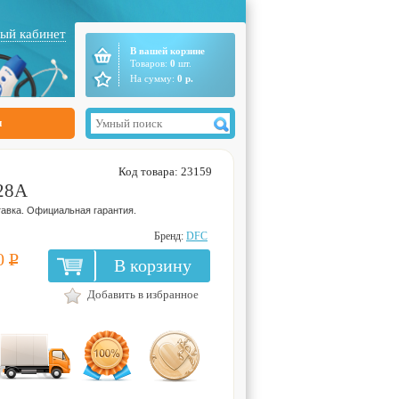
ый кабинет
В вашей корзине
Товаров:
0
шт.
На сумму:
0
р.
ы
Код товара: 23159
228A
авка. Официальная гарантия.
Бренд:
DFC
0
Р
В корзину
Добавить в избранное