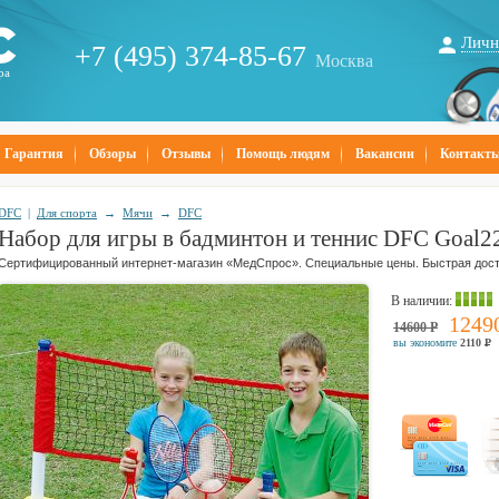
Личн
+7 (495) 374-85-67
Москва
ра
Гарантия
Обзоры
Отзывы
Помощь людям
Вакансии
Контакт
DFC
|
Для спорта
→
Мячи
→
DFC
Набор для игры в бадминтон и теннис DFC Goal
Сертифицированный интернет-магазин «МедСпрос». Специальные цены. Быстрая дост
В наличии
:
1249
14600
Р
вы экономите
2110
Р