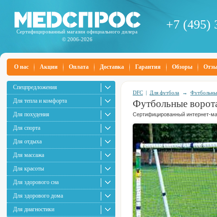
+7 (495) 
Сертифицированный магазин официального дилера
© 2006-2026
О нас
Акции
Оплата
Доставка
Гарантия
Обзоры
Отз
Спецпредложения
DFC
|
Для футбола
→
Футбольны
Для тепла и комфорта
Футбольные воро
Для похудения
Сертифицированный интернет-маг
Для спорта
Для отдыха
Для массажа
Для красоты
Для здорового сна
Для здорового дома
Для диагностики