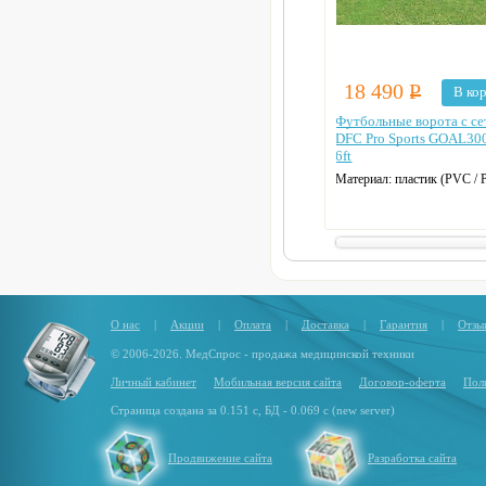
18 490
Р
В ко
Футбольные ворота с се
DFC Pro Sports GOAL30
6ft
Материал:
пластик (PVC / 
Диаметр труб:
Ø 53 мм
Цвет:
белый
О нас
|
Акции
|
Оплата
|
Доставка
|
Гарантия
|
Отзы
© 2006-2026. МедСпрос - продажа медицинской техники
Личный кабинет
Мобильная версия сайта
Договор-оферта
Пол
Страница создана за 0.151 с, БД - 0.069 с (new server)
Продвижение сайта
Разработка сайта