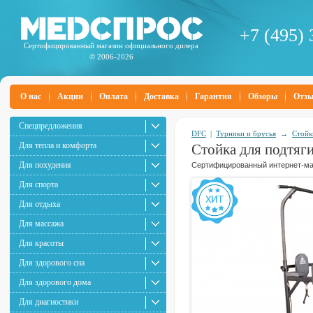
+7 (495) 
Сертифицированный магазин официального дилера
© 2006-2026
О нас
Акции
Оплата
Доставка
Гарантия
Обзоры
Отз
Спецпредложения
DFC
|
Турники и брусья
→
Стойк
Для тепла и комфорта
Стойка для подтяг
Для похудения
Сертифицированный интернет-маг
Для спорта
Для отдыха
Для массажа
Для красоты
Для здорового сна
Для здорового дома
Для диагностики