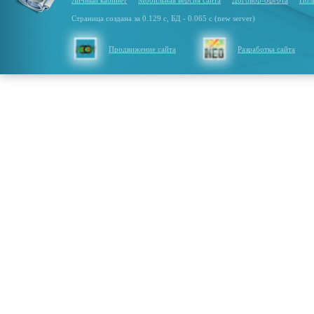
Личный кабинет
Мобильная версия сайта
Договор-оферта
Пол
Страница создана за 0.129 с, БД - 0.065 с (new server)
Продвижение сайта
Разработка сайта