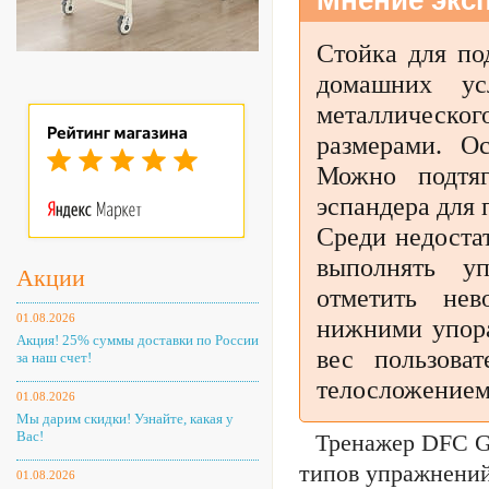
Мнение эксп
Стойка для по
домашних ус
металлическо
размерами. О
Можно подтяг
эспандера для
Среди недоста
выполнять у
Акции
отметить нев
01.08.2026
нижними упор
Акция! 25% суммы доставки по России
вес пользова
за наш счет!
телосложением
01.08.2026
Мы дарим скидки! Узнайте, какая у
Вас!
Тренажер DFC G
типов упражнений
01.08.2026