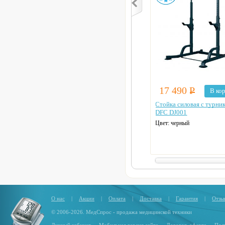
17 490
Р
В ко
Стойка силовая с турни
DFC DJ001
Цвет: черный
О нас
|
Акции
|
Оплата
|
Доставка
|
Гарантия
|
Отзы
© 2006-2026. МедСпрос - продажа медицинской техники