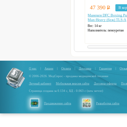
47 390
Р
В ко
Манекен DFC Boxing Pu
Man-Heavy (беж) TLS-A
Вес: 14 кг
Наполнитель: пеноуретан
Цвет: бежевый
О нас
|
Акции
|
Оплата
|
Доставка
|
Гарантия
|
Отзы
© 2006-2026. МедСпрос - продажа медицинской техники
Личный кабинет
Мобильная версия сайта
Договор-оферта
Пол
Страница создана за 0.134 с, БД - 0.063 с (new server)
Продвижение сайта
Разработка сайта