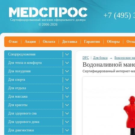
+7 (495) 
Сертифицированный магазин официального дилера
© 2006-2026
О нас
Акции
Оплата
Доставка
Гарантия
Обзоры
Отз
Спецпредложения
DFC
|
Для бокса
→
Боксерские м
Для тепла и комфорта
Водоналивной ман
Для похудения
Сертифицированный интернет-маг
Для спорта
Для отдыха
Для массажа
Для красоты
Для здорового сна
Для здорового дома
Для диагностики