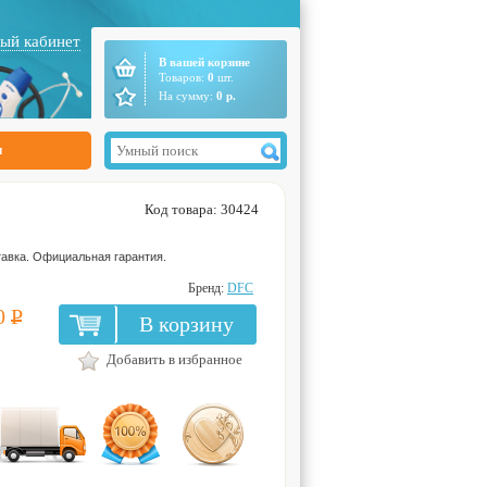
ый кабинет
В вашей корзине
Товаров:
0
шт.
На сумму:
0
р.
ы
Код товара: 30424
авка. Официальная гарантия.
Бренд:
DFC
0
Р
В корзину
Добавить в избранное