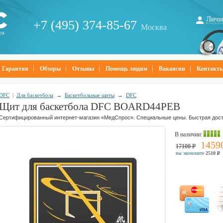
Личн
+7 (495) 374-85-67
Москва
ра
Гарантия
Обзоры
Отзывы
Помощь людям
Вакансии
Контакт
DFC
|
Для баскетбола
→
Баскетбольные щиты
→
DFC
Щит для баскетбола DFC BOARD44PEB
Сертифицированный интернет-магазин «МедСпрос». Специальные цены. Быстрая дост
В наличии
:
1459
17100
Р
вы экономите
2510
Р