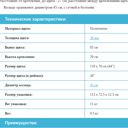
Расстояние от креплений, до щита - 27 см, расстояние между креплениями щита с
Кольцо оранжевое диаметром 45 см, с сеткой и болтами.
Технические характеристики:
Материал щита:
Полиэтилен
Толщина щита:
30 мм
Вынос щита:
85 см
Высота крепления:
29 см
Размер щита:
110 х 70 см (44")
Размер щита (в дюймах):
44"
Диаметр кольца:
45 см
Размер упаковки:
113 х 72.5 х 12.5 см
Вес упаковки:
11 кг
Вес:
9.5 кг
Преимущества: