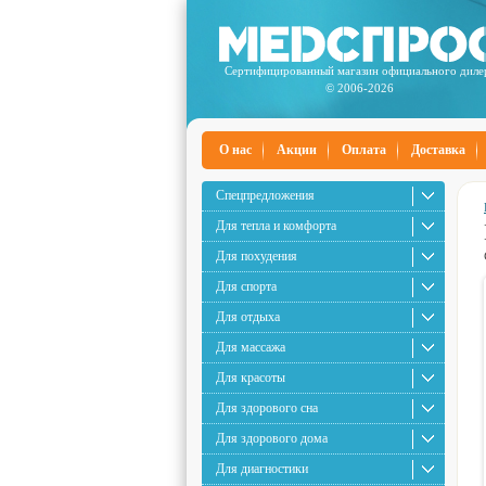
Сертифицированный магазин официального диле
© 2006-2026
О нас
Акции
Оплата
Доставка
Спецпредложения
Для тепла и комфорта
Для похудения
Для спорта
Для отдыха
Для массажа
Для красоты
Для здорового сна
Для здорового дома
Для диагностики