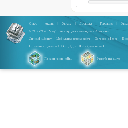
О нас
|
Акции
|
Оплата
|
Доставка
|
Гарантия
|
Отзы
© 2006-2026. МедСпрос - продажа медицинской техники
Личный кабинет
Мобильная версия сайта
Договор-оферта
Пол
Страница создана за 0.133 с, БД - 0.069 с (new server)
Продвижение сайта
Разработка сайта