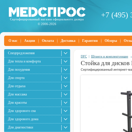
+7 (495) 
Сертифицированный магазин официального дилера
© 2006-2026
О нас
Акции
Оплата
Доставка
Гарантия
Обзоры
Отз
Спецпредложения
DFC
|
Штанги и комплектующие
Для тепла и комфорта
Стойка для дисков
Для похудения
Сертифицированный интернет-маг
Для спорта
Для отдыха
Для массажа
Для красоты
Для здорового сна
Для здорового дома
Для диагностики