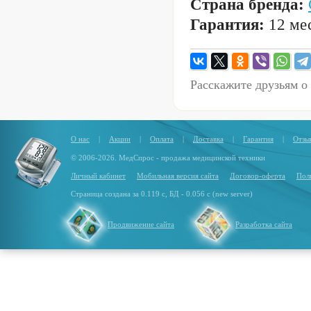
Страна бренда:
Гарантия:
12 мес
Расскажите друзьям о
О нас
|
Акции
|
Оплата
|
Доставка
|
Гарантия
|
Отзы
© 2006-2026. МедСпрос - продажа медицинской техники
Личный кабинет
Мобильная версия сайта
Договор-оферта
Пол
Страница создана за 0.119 с, БД - 0.056 с (new server)
Продвижение сайта
Разработка сайта