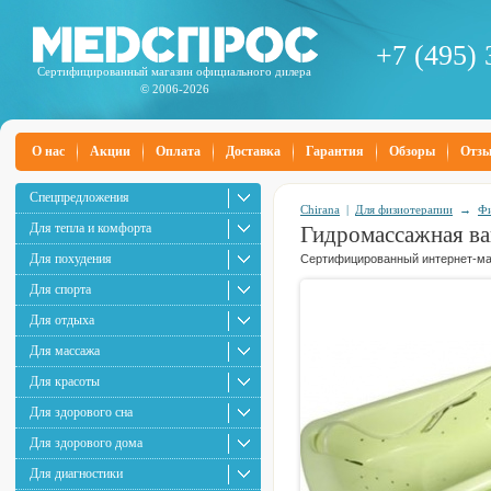
+7 (495) 
Сертифицированный магазин официального дилера
© 2006-2026
О нас
Акции
Оплата
Доставка
Гарантия
Обзоры
Отз
Спецпредложения
Chirana
|
Для физиотерапии
→
Фи
Для тепла и комфорта
Гидромассажная ва
Для похудения
Сертифицированный интернет-маг
Для спорта
Для отдыха
Для массажа
Для красоты
Для здорового сна
Для здорового дома
Для диагностики