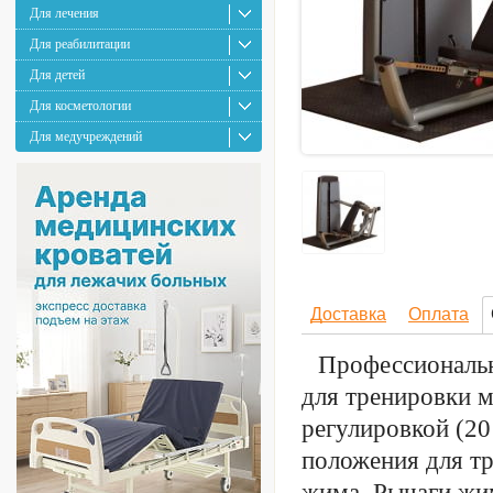
Для лечения
Для реабилитации
Для детей
Для косметологии
Для медучреждений
Доставка
Оплата
Профессиональн
для тренировки м
регулировкой (20
положения для тр
жима. Рычаги жи