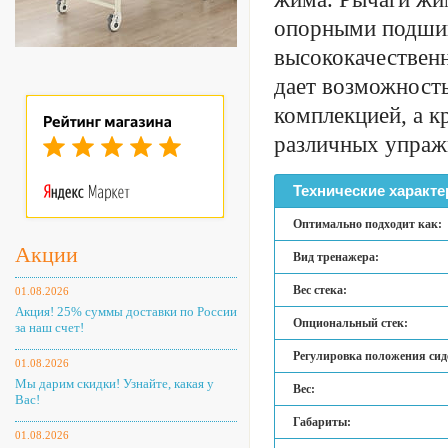
опорными подшип
высококачественн
дает возможность
комплекцией, а к
различных упраж
Технические характе
Оптимально подходит как:
Акции
Вид тренажера:
Вес стека:
01.08.2026
Акция! 25% суммы доставки по России
Опциональный стек:
за наш счет!
Регулировка положения сид
01.08.2026
Мы дарим скидки! Узнайте, какая у
Вес:
Вас!
Габариты:
01.08.2026