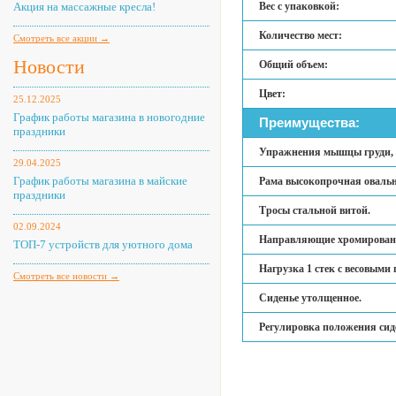
Акция на массажные кресла!
Вес с упаковкой:
Количество мест:
Смотреть все акции →
Новости
Общий объем:
Цвет:
25.12.2025
График работы магазина в новогодние
Преимущества:
праздники
Упражнения мышцы груди, п
29.04.2025
График работы магазина в майские
Рама высокопрочная овальн
праздники
Тросы стальной витой.
02.09.2024
Направляющие хромирован
ТОП-7 устройств для уютного дома
Нагрузка 1 стек с весовыми 
Смотреть все новости →
Сиденье утолщенное.
Регулировка положения сид