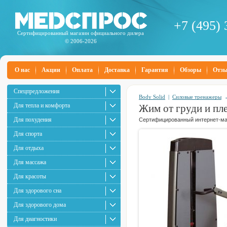
+7 (495) 
Сертифицированный магазин официального дилера
© 2006-2026
О нас
Акции
Оплата
Доставка
Гарантия
Обзоры
Отз
Спецпредложения
Body Solid
|
Силовые тренажеры
Для тепла и комфорта
Жим от груди и пл
Для похудения
Сертифицированный интернет-маг
Для спорта
Для отдыха
Для массажа
Для красоты
Для здорового сна
Для здорового дома
Для диагностики