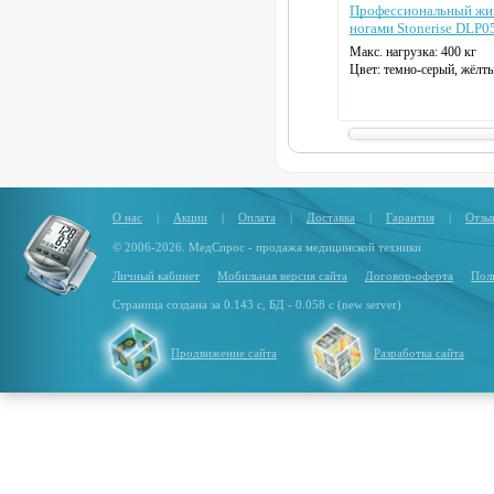
Профессиональный ж
ногами Stonerise DLP0
Макс. нагрузка: 400 кг
Цвет: темно-серый, жёлт
О нас
|
Акции
|
Оплата
|
Доставка
|
Гарантия
|
Отзы
© 2006-2026. МедСпрос - продажа медицинской техники
Личный кабинет
Мобильная версия сайта
Договор-оферта
Пол
Страница создана за 0.143 с, БД - 0.058 с (new server)
Продвижение сайта
Разработка сайта