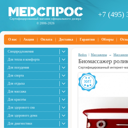
+7 (495) 
Сертифицированный магазин официального дилера
© 2006-2026
О нас
Акции
Оплата
Доставка
Гарантия
Обзоры
Отз
Спецпредложения
Redox
|
Массажеры
→
Массажеры
Для тепла и комфорта
Биомассажер ролик
Для похудения
Сертифицированный интернет-маг
Для спорта
Для отдыха
Для массажа
Для красоты
Для здорового сна
Для здорового дома
Для диагностики