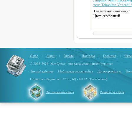
Лифтинговый массажер
тела Takasima Venerdi 
Тип питания: батарейки
Цвет: серебряный
О нас
|
Акции
|
Оплата
|
Доставка
|
Гарантия
|
Отзы
© 2006-2026. МедСпрос - продажа медицинской техники
Личный кабинет
Мобильная версия сайта
Договор-оферта
Пол
Страница создана за 0.177 с, БД - 0.112 с (new server)
Продвижение сайта
Разработка сайта