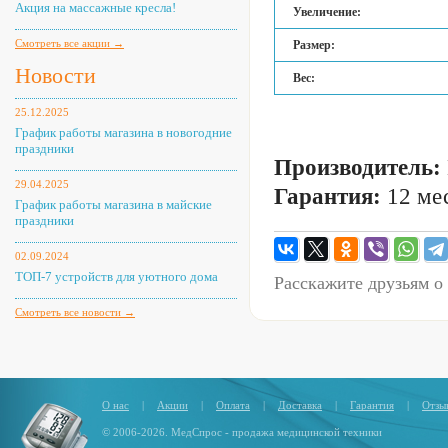
Акция на массажные кресла!
Увеличение:
Смотреть все акции →
Размер:
Новости
Вес:
25.12.2025
График работы магазина в новогодние
праздники
Производитель:
29.04.2025
Гарантия:
12 мес
График работы магазина в майские
праздники
02.09.2024
ТОП-7 устройств для уютного дома
Расскажите друзьям о
Смотреть все новости →
О нас
|
Акции
|
Оплата
|
Доставка
|
Гарантия
|
Отзы
© 2006-2026. МедСпрос - продажа медицинской техники