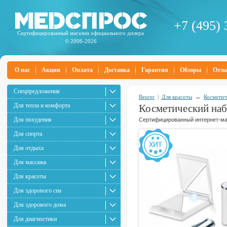
+7 (495) 
Сертифицированный магазин официального дилера
© 2006-2026
О нас
Акции
Оплата
Доставка
Гарантия
Обзоры
Отз
Спецпредложения
Beurer
|
Для красоты
→
Косметич
Для тепла и комфорта
Косметический на
Для похудения
Сертифицированный интернет-маг
Для спорта
Для отдыха
Для массажа
Для красоты
Для здорового сна
Для здорового дома
Для диагностики