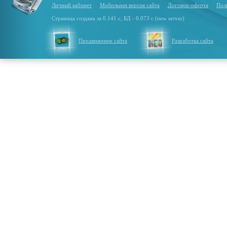
Личный кабинет
Мобильная версия сайта
Договор-оферта
Пол
Страница создана за 0.141 с, БД - 0.073 с (new server)
Продвижение сайта
Разработка сайта